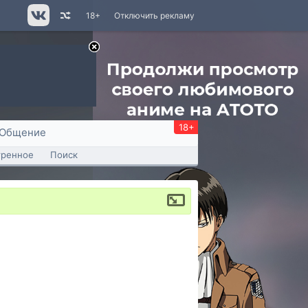
18+
Отключить рекламу
18+
Общение
тренное
Поиск