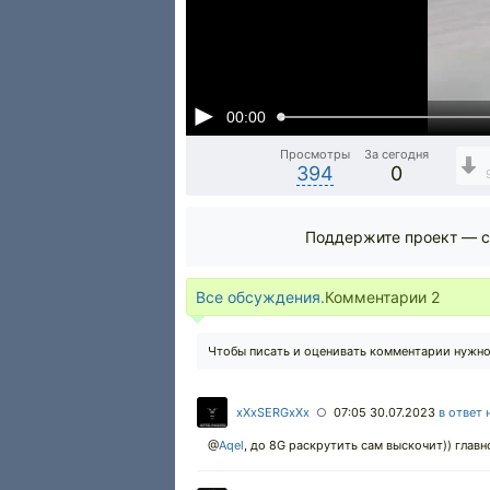
00:00
Просмотры
За сегодня
394
0
Поддержите проект — с
Все обсуждения.
Комментарии
2
Чтобы писать и оценивать комментарии нужн
xXxSERGxXx
07:05 30.07.2023
в ответ 
○
@
Aqel
,
до 8G раскрутить сам выскочит)) главно