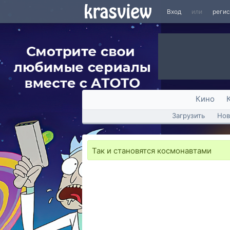
Вход
или
реги
Кино
Загрузить
Нов
Так и становятся космонавтами