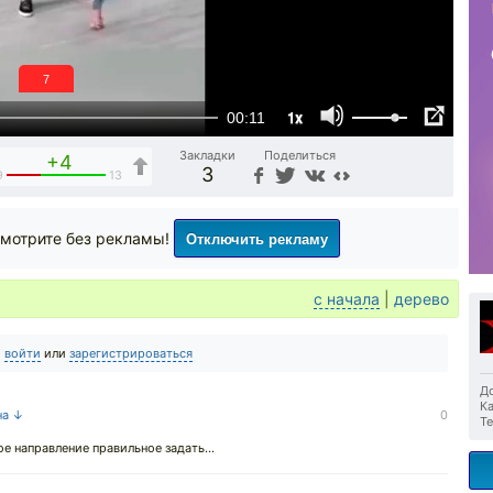
6
1x
00:11
Закладки
Поделиться
+4
3
9
13
Отключить рекламу
мотрите без рекламы!
с начала
|
дерево
о
войти
или
зарегистрироваться
До
Ка
на ↓
0
Те
е направление правильное задать...