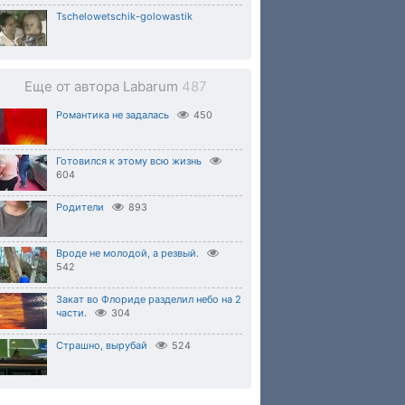
Tschelowetschik-golowastik
Еще от автора Labarum
487
Романтика не задалась
450
Готовился к этому всю жизнь
604
Родители
893
Вроде не молодой, а резвый.
542
Закат во Флориде разделил небо на 2
части.
304
Страшно, вырубай
524