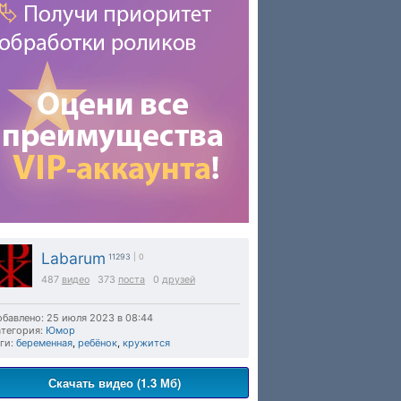
Labarum
11293
| 0
487
видео
373
поста
0
друзей
бавлено: 25 июля 2023 в 08:44
тегория:
Юмор
ги:
беременная
,
ребёнок
,
кружится
Скачать видео (1.3 Мб)