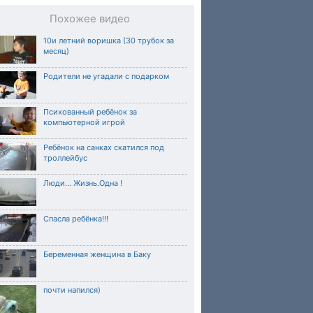
Похожее видео
10и летний воришка (30 трубок за
месяц)
Родители не угадали с подарком
Психованный ребёнок за
компьютерной игрой
Ребёнок на санках скатился под
троллейбус
Люди... Жизнь.Одна !
Спасла ребёнка!!!
Беременная женщина в Баку
почти напился)