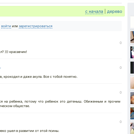
с начала
|
дерево
о
войти
или
зарегистрироваться
0
? ))) красавчик!
↓
0
в, крокодил и даже акула. Все с тобой понятно.
0
ся на ребенка, потому что ребенок это детеныш. Обиженным и прочим
еческом обществе.
0
еко ушел в развитии от этой псины.