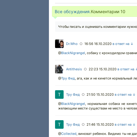
Все обсуждения.
Комментарии
10
Чтобы писать и оценивать комментарии нужн
Dr.Who
16:56 16.10.2020
в ответ на ↓
○
@
BlackNigrangel
,
собаку с крокодилдом сравнил
Antithesis
22:23 15.10.2020
в ответ на 
○
@
Тру Фид
,
ага, как и не кинется нормальный ле
Тру Фид
21:50 15.10.2020
в ответ на ↓
○
@
BlackNigrangel
,
нормальная собака не кинет
желающим мести существам не место в челов
Тру Фид
21:46 15.10.2020
в ответ на ↓
○
@
Collected
,
виноват ребенок. Видимо ты не дал