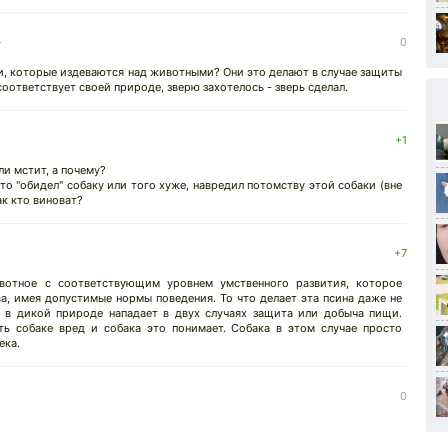
↓
0
и, которые издеваются над животными? Они это делают в случае защиты
соответствует своей природе, зверю захотелось - зверь сделал.
↓
+1
ли мстит, а почему?
то "обидел" собаку или того хуже, навредил потомству этой собаки (вне
ак кто виноват?
+7
отное с соответствующим уровнем умственного развития, которое
а, имея допустимые нормы поведения. То что делает эта псина даже не
ь в дикой природе нападает в двух случаях защита или добыча пищи.
ть собаке вред и собака это понимает. Собака в этом случае просто
ека.
0