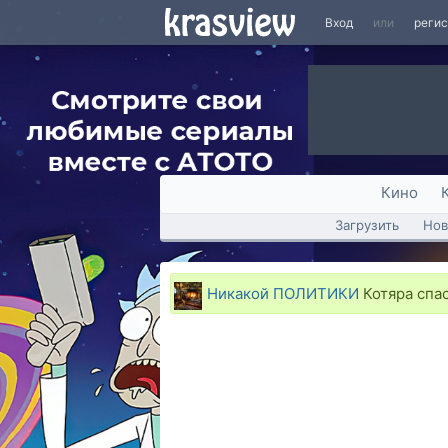
Вход
или
реги
Кино
Загрузить
Нов
Никакой ПОЛИТИКИ
Котяра спас