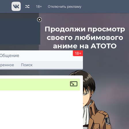
18+
Отключить рекламу
18+
Общение
тренное
Поиск