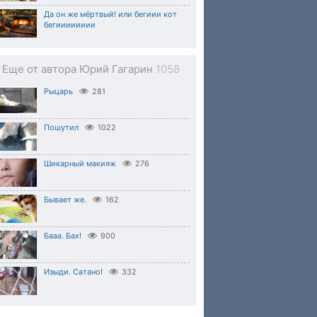
Да он же мёртвый! или бегиии кот
бегииииииии
Еще от автора Юрий Гагарин
1058
Рыцарь
281
Пошутил
1022
Шикарный макияж
276
Бывает же.
162
Бааа. Бах!
900
Изыди. Сатано!
332