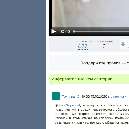
00:00
Просмотры
За сегодня
422
0
Поддержите проект — с
Информативные комментарии
Тру Фид
19:33 15.10.2020
в ответ на ↓
○
@
BlackNigrangel
,
потому что собака это жив
позволяет жить среди человеческого обществ
соответствует норме поведения зверя. Звер
Ребенок в этом случае не способен причини
развлекается или утоляет свою обиду на челов