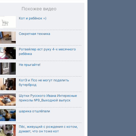
Похожее видео
Кот и ребёнок =)
Секретная техника
Ротвейлер ест руку 4-х месячного
ребёнка
Не прыгайте!
КотЭ и Псо не могут поделить
бутерброд
Шутки Русского Ивана Интересные
приколы №9_Выходной выпуск
шарика отшлёпали
Пёс, живущий с рождения с котом,
думает, что он тоже кот⁠⁠