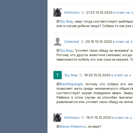
Antithesis
21:23 15.10.2020
в ответ на 
○
@
Тру Фид
,
чему тогда соответствуют выблядк
или в случае добычи пищи? Собака то как раз 
Collected
20:16 15.10.2020
в ответ на 
○
@
Тру Фид
,
"утоляет свою обиду на человека" и
Потому что другое животное (человек) когда-
зависимости кобель это или сука на экране). Т
Тру Фид
19:33 15.10.2020
в ответ на ↓
○
@
BlackNigrangel
,
потому что собака это жив
позволяет жить среди человеческого обществ
соответствует норме поведения зверя. Звер
Ребенок в этом случае не способен причини
развлекается или утоляет свою обиду на челов
Antithesis
19:11 15.10.2020
в ответ на ↓
○
@
Alexey KHakimov
,
почему?