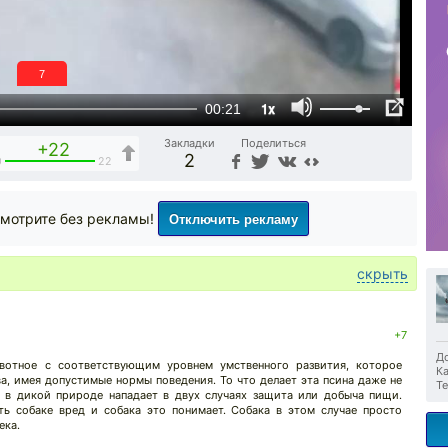
6
1x
00:21
Закладки
Поделиться
+22
2
0
22
Отключить рекламу
мотрите без рекламы!
скрыть
+7
До
отное с соответствующим уровнем умственного развития, которое
Ка
а, имея допустимые нормы поведения. То что делает эта псина даже не
Те
ь в дикой природе нападает в двух случаях защита или добыча пищи.
ть собаке вред и собака это понимает. Собака в этом случае просто
ека.