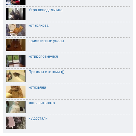
Утро понедельника
кот колхоза
примитивные ужасы
котик споткнулся
Приколы с котами:)))
котозьяна
как занять кота
ну достали