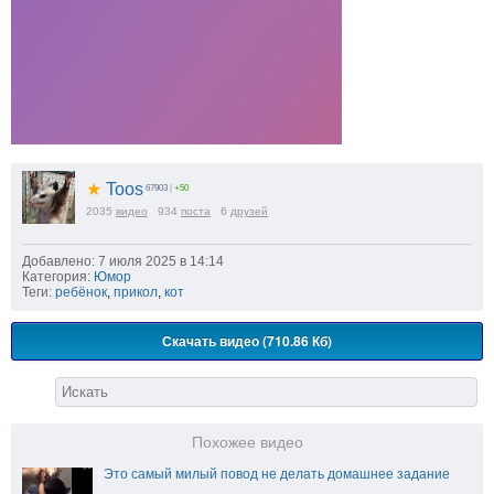
★
Toos
67903
|
+50
2035
видео
934
поста
6
друзей
Добавлено: 7 июля 2025 в 14:14
Категория:
Юмор
Теги:
ребёнок
,
прикол
,
кот
Скачать видео (710.86 Кб)
Похожее видео
Это самый милый повод не делать домашнее задание