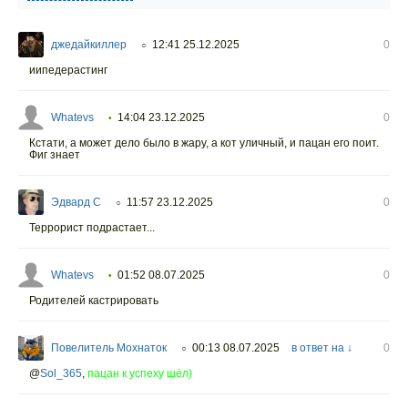
джедайкиллер
12:41 25.12.2025
0
○
иипедерастинг
Whatevs
14:04 23.12.2025
0
•
Кстати, а может дело было в жару, а кот уличный, и пацан его поит.
Фиг знает
Эдвард С
11:57 23.12.2025
0
○
Террорист подрастает...
Whatevs
01:52 08.07.2025
0
•
Родителей кастрировать
Повелитель Мохнаток
00:13 08.07.2025
в ответ на ↓
0
○
@
Sol_365
,
пацан к успеху шёл)