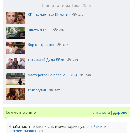
Еще от автора Toos
2035
КИТ делает так !!! (маты)
271
проучил типа
393
бар контрастов
467
тот самый Дядя Лёха
213
мастерство не пропьёшь 8)))
368
трясогузки
197
Комментарии
6
с начала
|
дерево
Чтобы писать и оценивать комментарии нужно
войти
или
зарегистрироваться