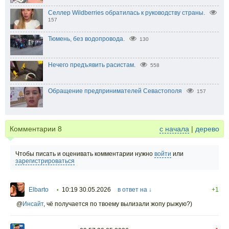
Селлер Wildberries обратилась к руководству страны.
157
Тюмень, без водопровода.
130
Нечего предъявить расистам.
558
Обращение предпринимателей Севастополя
157
Комментарии
8
с начала
|
дерево
Чтобы писать и оценивать комментарии нужно
войти
или
зарегистрироваться
Elbarto
10:19 30.05.2026
в ответ на ↓
+1
•
@
Инсайт
,
чё получается по твоему вылизали жопу рыжую?)