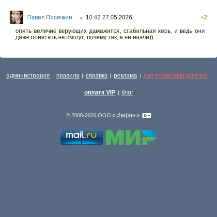
Павел Писичкин
10:42 27.05.2026
+2
○
опять величие верующих дамажится, стабильная херь, и ведь они
даже понятять не смогут, почему так, а не иначе))
администрация
правила
справка
реклама
для правообладателей
|
|
|
|
|
оплата VIP
блог
|
Инфон
© 2008-2026 ООО «
»