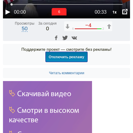
1x
00:00
00:33
5
Просмотры
За сегодня
−4
50
0
6
2
Поддержите проект — смотрите без рекламы!
Отключить рекламу
Читать комментарии