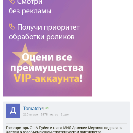
Tomatch
0
|
+79
210
видео
2878
постов
1
друг
Госсекретарь США Рубио и глава МИД Армении Мирзоян подписали
Хартию о всеобъемлющем стратегическом партнерстве.