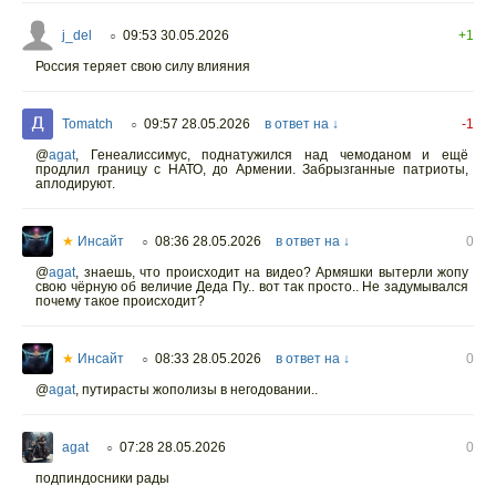
j_del
09:53 30.05.2026
+1
○
Россия теряет свою силу влияния
Tomatch
09:57 28.05.2026
в ответ на ↓
-1
○
@
agat
,
Генеалиссимус, поднатужился над чемоданом и ещё
продлил границу с НАТО, до Армении. Забрызганные патриоты,
аплодируют.
★
Инсайт
08:36 28.05.2026
в ответ на ↓
0
○
@
agat
,
знаешь, что происходит на видео? Армяшки вытерли жопу
свою чёрную об величие Деда Пу.. вот так просто.. Не задумывался
почему такое происходит?
★
Инсайт
08:33 28.05.2026
в ответ на ↓
0
○
@
agat
,
путирасты жополизы в негодовании..
agat
07:28 28.05.2026
0
○
подпиндосники рады