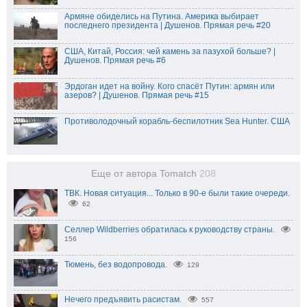
Армяне обиделись на Путина. Америка выбирает
последнего президента | Душенов. Прямая речь #20
США, Китай, Россия: чей камень за пазухой больше? |
Душенов. Прямая речь #6
Эрдоган идет на войну. Кого спасёт Путин: армян или
азеров? | Душенов. Прямая речь #15
Противолодочный корабль-беспилотник Sea Hunter. США
Еще от автора Tomatch
208
ТВК. Новая ситуация... Только в 90-е были такие очереди.
62
Селлер Wildberries обратилась к руководству страны.
156
Тюмень, без водопровода.
129
Нечего предъявить расистам.
557