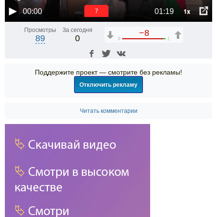
1x
00:00
01:19
6
Просмотры
За сегодня
−8
89
0
9
1
Поддержите проект — смотрите без рекламы!
Отключить рекламу
Читать комментарии