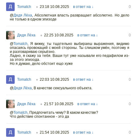
Tomatch
23:18 10.08.2025
в ответ на ↓
0
○
@
Дядя Лёха
,
Абсолютная власть развращает абсолютно. Но дело
не только в одном эпизоде
Дядя Лёха
22:25 10.08.2025
в ответ на ↓
0
○
@
Tomatch
,
Я вижку, ты тщательно выбираеш выражения, видимо
опасаясь провокаций с моей стороны. Ты слишком умён, поэтому я
и разговариваю серьёзно.
Ладно, я скажу за тебя. Ваши тут уже называли его педафилом из-
за этого эпизода.
Но я думаю, дело обстоит ещо хуже
Tomatch
22:03 10.08.2025
в ответ на ↓
0
○
@
Дядя Лёха
,
В качестве сексуального объекта.
Дядя Лёха
21:57 10.08.2025
в ответ на ↓
0
○
@
Tomatch
,
Предпочитать чему? В каком качестве?
Что действие спонтанное - это да
Tomatch
21:54 10.08.2025
в ответ на ↓
0
○