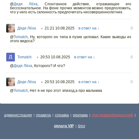
@
Дядя Лёха
,
Спонтанное действие, отражающее его
бессознательное. На фоне прочих моментов можно предположить,
что у него есть склонность предпочитать несовершеннолетних.
Дядя Лёха
21:21 10.08.2025
в ответ на ↓
0
○
@
Tomatch
,
Ну, которого он типа в пузик целовал. Какие выводы из
этого видоса?
Tomatch
20:53 10.08.2025
в ответ на ↓
0
○
@
Дядя Лёха
,
Которого? И что?
Дядя Лёха
20:53 10.08.2025
в ответ на ↓
0
○
@
Tomatch
,
Нет я не про этот эпизод,а про мальчика
администрация
правила
справка
реклама
для правообладателей
|
|
|
|
|
оплата VIP
блог
|