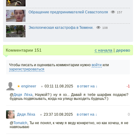
Обращение предпринимателей Севастополя
157
Экологическая катастрофа в Тюмени.
108
Комментарии
151
с начала
|
дерево
Чтобы писать и оценивать комментарии нужно
войти
или
зарегистрироваться
★
engineer
03:11 11.08.2025
в ответ на ↓
-1
○
@
Дядя Лёха
,
Наукой?:) ну я хз... Давай я тебе шарфик подарю?
будешь подвязывать, когда на улицу выходить будешь?:)
Дядя Лёха
23:37 10.08.2025
в ответ на ↓
0
○
@
Tomatch
,
Ты не понял, к чему я веду конкретно, но как хочеш, я не
навязываю