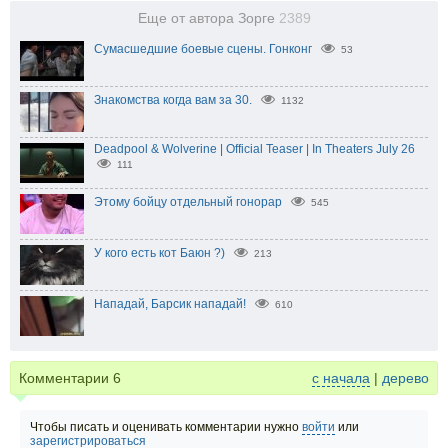
Еще от автора Зорге
2389
Сумасшедшие боевые сцены. Гонконг
53
Знакомства когда вам за 30.
1132
Deadpool & Wolverine | Official Teaser | In Theaters July 26
111
Этому бойцу отдельный гонорар
545
У кого есть кот Баюн ?)
213
Нападай, Барсик нападай!
610
Комментарии
6
с начала
|
дерево
Чтобы писать и оценивать комментарии нужно
войти
или
зарегистрироваться