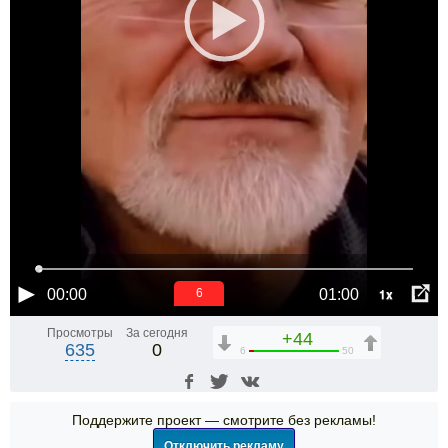
1x
00:00
01:00
6
Просмотры
За сегодня
+44
635
0
6
50
Поддержите проект — смотрите без рекламы!
Отключить рекламу