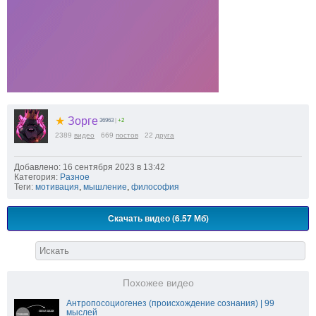
★
Зорге
36963
|
+2
2389
видео
669
постов
22
друга
Добавлено: 16 сентября 2023 в 13:42
Категория:
Разное
Теги:
мотивация
,
мышление
,
философия
Скачать видео (6.57 Мб)
Похожее видео
Антропосоциогенез (происхождение сознания) | 99
мыслей