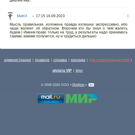
Диалектика.
MatriX
17:15 16.09.2023
0
○
Мысль правильная, изложена правда излишне экспрессивно, ибо
чаще жалеют об обратном. Впрочем кто бы знал о чем жалеть
будем.) Имеем право только на труд, а результаты надо принимать
такими, какими получится, ну и трудиться дальше)
администрация
правила
справка
реклама
для правообладателей
|
|
|
|
|
оплата VIP
блог
|
Инфон
© 2008-2026 ООО «
»