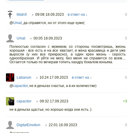
MatriX
09:08 18.09.2023
в ответ на ↓
0
○
@
Umat
,
да справятся, но от этого еще хуже(
Umat
00:05 18.09.2023
0
○
Полностью согласен с мужиком, со стороны посмотришь, жизнь
хорошая - все есть и на все хватает, и жена красавица и дети уже
выросли (у них все прекрасно), а один хрен жизнь - серость
однообразная. И уйти не могу, без меня не справится со всем....
Остается только по вечерам топить хандру бокалом коньяка.
Labarum
10:24 17.09.2023
в ответ на ↓
0
○
@
capacitor
,
не в деньгах счастье, а в их количестве)
capacitor
09:32 17.09.2023
+3
○
не в деньгах щастье, но хорошо когда они есть :)
DigitalEmotion
22:01 16.09.2023
0
○