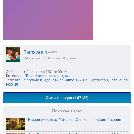
Farnsworth
20115
| 0
2682
видео
4259
постов
0
друзей
Добавлено: 1 февраля 2021 в 06:44
Категория:
Телевизионные передачи
Теги:
что не попало в кадр
,
в мире животных
,
Башкортостан
,
Телеканал
Россия
Скачать видео (1.67 Мб)
Похожее видео
В мире животных / Creature Comforts - 2 сезон, 1 серия