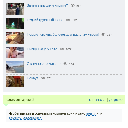
Зачем этим двум кирпич?
584
Редкий грустный Пепе
312
Порция свежих булочек для вас этим утром!
217
Пивнушка у Ашота
1854
Отлично рассчитано
663
Нокаут
571
Комментарии
3
с начала
|
дерево
Чтобы писать и оценивать комментарии нужно
войти
или
зарегистрироваться