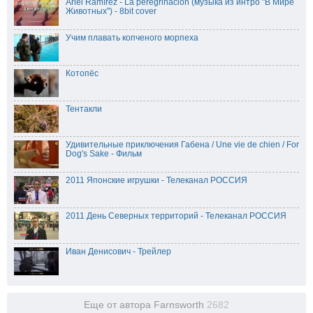
Ariel Ramírez - La peregrinación (музыка из интро "В Мире
Животных") - 8bit cover
Учим плавать копченого морпеха
Котопёс
Тентакли
Удивительные приключения Габена / Une vie de chien / For
Dog's Sake - Фильм
2011 Японские игрушки - Телеканал РОССИЯ
2011 День Северных территорий - Телеканал РОССИЯ
Иван Денисович - Трейлер
Еще от автора Farnsworth
2682