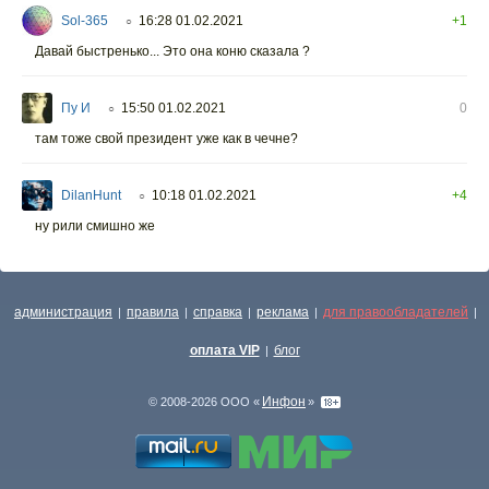
Sol-365
16:28 01.02.2021
+1
○
Давай быстренько... Это она коню сказала ?
Пу И
15:50 01.02.2021
0
○
там тоже свой президент уже как в чечне?
DilanHunt
10:18 01.02.2021
+4
○
ну рили смишно же
администрация
правила
справка
реклама
для правообладателей
|
|
|
|
|
оплата VIP
блог
|
Инфон
© 2008-2026 ООО «
»