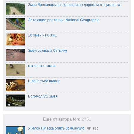
Змея бросилась на ехавшего по дороге мотоциклиста
Летающие рептилии. National Geographic.
18 змей из 8 яиц
Змея сожрала бутылку
кот против змеи
Шланг съел шланг
Богомол VS Змея
Еще от автора torq
2751
У Илона Маска опять бомбануло
829