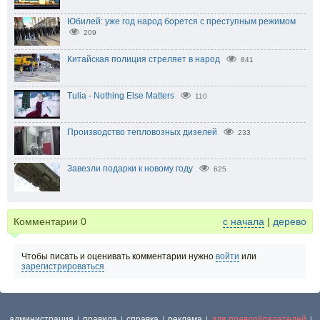
Юбилей: уже год народ борется с преступным режимом
209
Китайская полиция стреляет в народ
841
Tulia - Nothing Else Matters
110
Производство тепловозных дизелей
233
Завезли подарки к новому году
625
Комментарии
0
с начала
|
дерево
Чтобы писать и оценивать комментарии нужно
войти
или
зарегистрироваться
администрация
правила
справка
реклама
для правообладателей
|
|
|
|
|