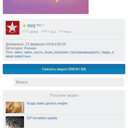
★
torq
73282
| 0
2751
видео
10871
пост
24
друга
Добавлено: 23 февраля 2019 в 00:29
Категория:
Разное
Теги:
змеи
,
змея
,
пасть
,
язык
,
угрожает
,
пресмыкающиеся
,
тварь
,
в
мире животных
Скачать видео (350.81 Кб)
Похожее видео
Когда змее делать нефиг
Еб*ла жаба гадюку