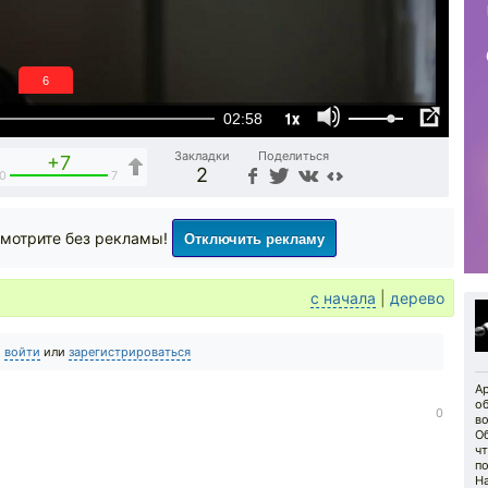
5
1x
02:58
Закладки
Поделиться
+7
2
0
7
Отключить рекламу
мотрите без рекламы!
с начала
|
дерево
о
войти
или
зарегистрироваться
А
о
0
в
О
ч
п
Н