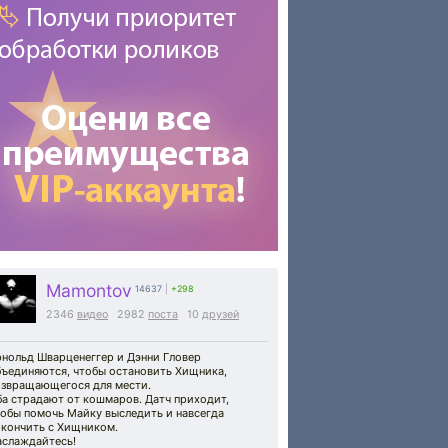
Mamontov
14637
|
+298
2346
видео
2982
поста
10
друзей
рнольд Шварценеггер и Дэнни Гловер
бъединяются, чтобы остановить Хищника,
озвращающегося для мести.
ба страдают от кошмаров. Датч приходит,
тобы помочь Майку выследить и навсегда
окончить с Хищником.
аслаждайтесь!