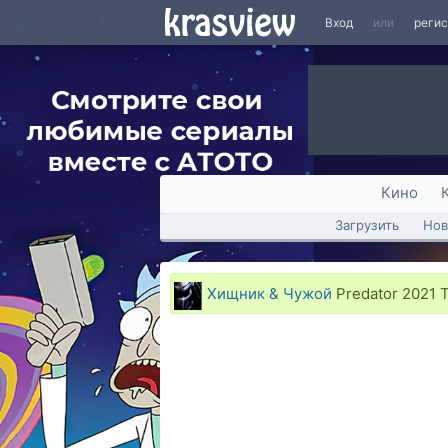
Вход
или
реги
Кино
Загрузить
Нов
Хищник & Чужой
Predator 2021 T