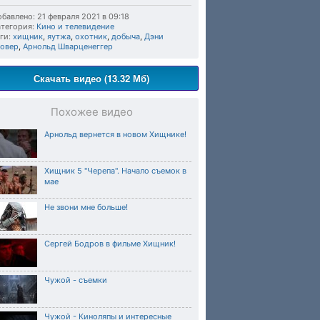
бавлено: 21 февраля 2021 в 09:18
тегория:
Кино и телевидение
ги:
хищник
,
яутжа
,
охотник
,
добыча
,
Дэни
ловер
,
Арнольд Шварценеггер
Скачать видео (13.32 Мб)
Похожее видео
Арнольд вернется в новом Хищнике!
Хищник 5 "Черепа". Начало съемок в
мае
Не звони мне больше!
Сергей Бодров в фильме Хищник!
Чужой - съемки
Чужой - Киноляпы и интересные