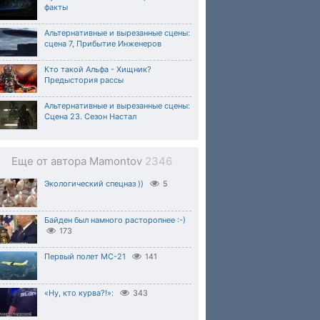
факты
Альтернативные и вырезанные сцены:
сцена 7, Прибытие Инженеров
Кто такой Альфа - Хищник?
Предыстория рассы
Альтернативные и вырезанные сцены:
Сцена 23. Сезон Настал
Еще от автора Mamontov
2346
Экологический спецназ ))
5
Байден был намного расторопнее :-)
173
Первый полет МС-21
141
«Ну, кто курва?!»:
343