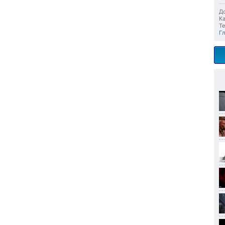
До
Ка
Те
Г