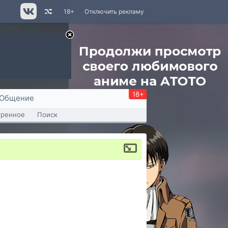
18+
Отключить рекламу
18+
Общение
тренное
Поиск