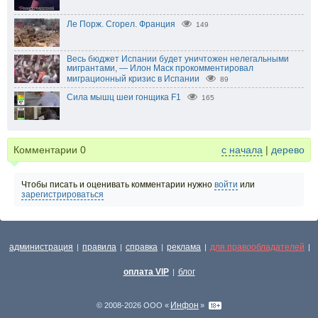
Ле Порж. Сгорел. Франция
149
Весь бюджет Испании будет уничтожен нелегальными
мигрантами, — Илон Маск прокомментировал
миграционный кризис в Испании
89
Сила мышц шеи гонщика F1
165
Комментарии
0
с начала
|
дерево
Чтобы писать и оценивать комментарии нужно
войти
или
зарегистрироваться
администрация
правила
справка
реклама
для правообладателей
|
|
|
|
|
оплата VIP
блог
|
Инфон
© 2008-2026 ООО «
»