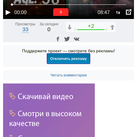
1x
00:00
08:47
6
Просмотры
За сегодня
+2
33
0
0
2
Поддержите проект — смотрите без рекламы!
Отключить рекламу
Читать комментарии