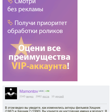
Mamontov
14636
|
+298
2345
видео
2982
поста
10
друзей
В этом видео вы увидите, как изменились актеры фильмов Хищник
(1987) и Хищник 2 (1990). Вы узнаете их настоящие имена и возраст. Я