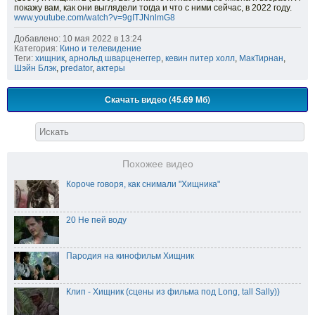
покажу вам, как они выглядели тогда и что с ними сейчас, в 2022 году.
www.youtube.com/watch?v=9gITJNnlmG8
Добавлено: 10 мая 2022 в 13:24
Категория:
Кино и телевидение
Теги:
хищник
,
арнольд шварценеггер
,
кевин питер холл
,
МакТирнан
,
Шэйн Блэк
,
predator
,
актеры
Скачать видео (45.69 Мб)
Похожее видео
Короче говоря, как снимали "Хищника"
20 Не пей воду
Пародия на кинофильм Хищник
Клип - Хищник (сцены из фильма под Long, tall Sally))