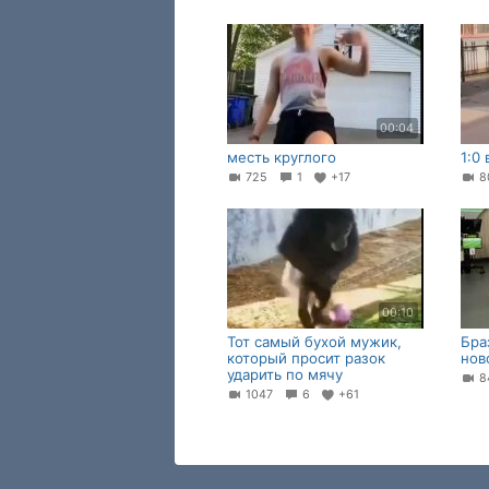
00:04
месть круглого
1:0
725
1
+17
8
00:10
Тот самый бухой мужик,
Бра
который просит разок
нов
ударить по мячу
8
1047
6
+61