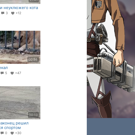
и неуклюжего кота
8
3
+12
00:55
екал
5
+47
00:13
наконец решил
ся спортом
0
+30