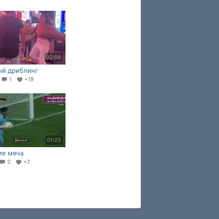
00:09
ый дриблинг
8
1
+19
01:25
ие мяча
2
+7