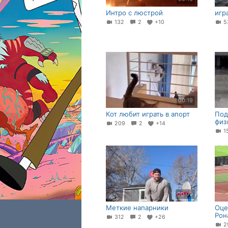
Интро с люстрой
игр
132
2
+10
5
00:19
Кот любит играть в апорт
Под
физ
209
2
+14
1
00:09
Меткие напарники
Оце
Рон
312
2
+26
2