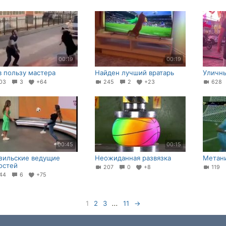
00:19
00:19
 в пользу мастера
Найден лучший вратарь
Уличн
03
3
+64
245
2
+23
62
00:45
00:15
зильские ведущие
Неожиданная развязка
Метан
остей
207
0
+8
119
44
6
+75
1
2
3
...
11
→