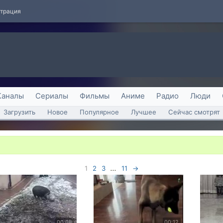
страция
Каналы
Сериалы
Фильмы
Аниме
Радио
Люди
Загрузить
Новое
Популярное
Лучшее
Сейчас смотрят
1
2
3
...
11
→
00:08
00:12