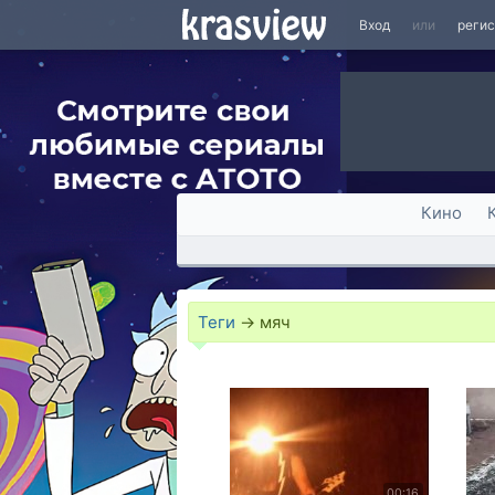
Вход
или
реги
Кино
Теги
→
мяч
00:16