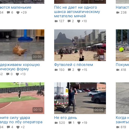
аются маленькие
Пёс не дает ни одного
Напаст
шанса автоматическому
34
6
+29
23
метателю мячей
127
2
+10
00:09
00:38
держиваем хорошую
Футволей с пёселем
Покум
ическую форму
150
2
+15
418
52
0
+13
00:12
00:06
ните силу удара
Не его день
Когда 
алду по лбу оператора
занять
520
1
+19
94
4
+2
619