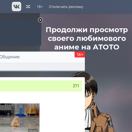
18+
Отключить рекламу
18+
Общение
211
01:01