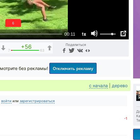
5
1x
00:11
Поделиться
+56
7
63
Отключить рекламу
мотрите без рекламы!
с начала
|
дерево
о
войти
или
зарегистрироваться
До
Ка
-1
Те