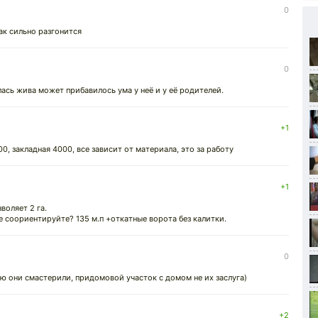
0
так сильно разгонится
0
лась жива может прибавилось ума у неё и у её родителей.
+1
, закладная 4000, все зависит от материала, это за работу
+1
воляет 2 га.
е соориентируйте? 135 м.п +откатные ворота без калитки.
0
ую они смастерили, придомовой участок с домом не их заслуга)
+2