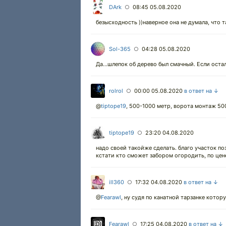
DArk
08:45 05.08.2020
○
безысходность ))наверное она не думала, что 
Sol-365
04:28 05.08.2020
○
Да...шлепок об дерево был смачный. Если оста
rolrol
00:00 05.08.2020
в ответ на ↓
○
@
tiptope19
,
500-1000 метр, ворота монтаж 5000
tiptope19
23:20 04.08.2020
○
надо своей такойже сделать. благо участок поз
кстати кто сможет забором огородить, по цен
ill360
17:32 04.08.2020
в ответ на ↓
○
@
Fearawl
,
ну судя по канатной тарзанке котор
Fearawl
17:25 04.08.2020
в ответ на ↓
○