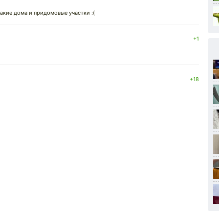
 такие дома и придомовые участки :(
+1
+18