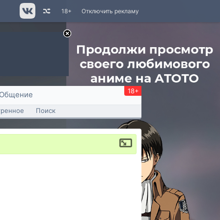
18+
Отключить рекламу
18+
Общение
тренное
Поиск