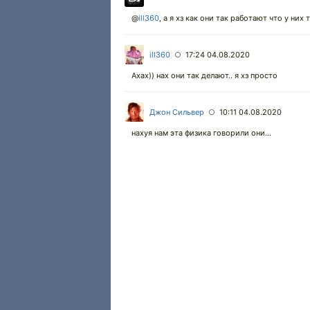
@
ill360
,
а я хз как они так работают что у них
ill360
17:24 04.08.2020
○
Ахах)) нах они так делают.. я хз просто
Джон Сильвер
10:11 04.08.2020
○
нахуя нам эта физика говорили они...