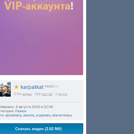
★
karpatkat
116263
| 0
3743
видео
289
постов
3
друга
бавлено: 4 августа 2020 в 02:09
тегория:
Разное
ги:
врезалась
,
весело
,
в дерево
,
впечаталась
Скачать видео (2.62 Мб)