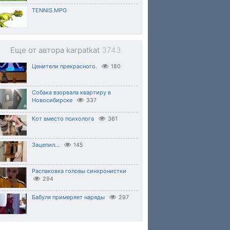
TENNIS.MPG
Еще от автора karpatkat
3743
Ценители прекрасного.
180
Собака взорвала квартиру в
Новосибирске
337
Кот вместо психолога
361
Зацепил...
145
Распаковка головы синхронистки
294
Бабуля примеряет наряды
297