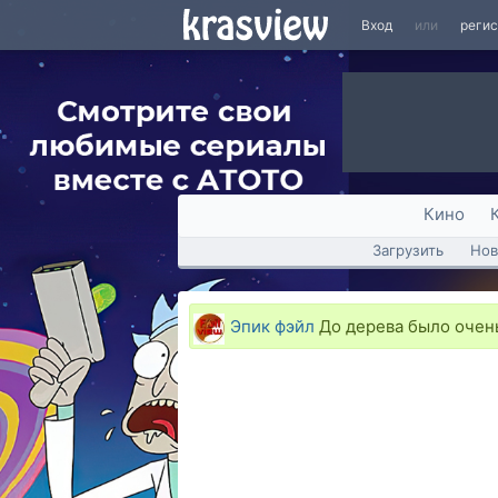
Вход
или
реги
Кино
Загрузить
Нов
Эпик фэйл
До дерева было очень