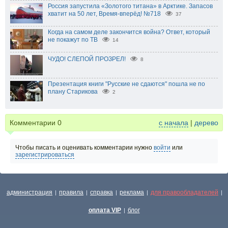
Россия запустила «Золотого титана» в Арктике. Запасов
хватит на 50 лет, Время-вперёд! №718
37
Когда на самом деле закончится война? Ответ, который
не покажут по ТВ
14
ЧУДО! СЛЕПОЙ ПРОЗРЕЛ!
8
Презентация книги "Русские не сдаются" пошла не по
плану Старикова
2
Комментарии
0
с начала
|
дерево
Чтобы писать и оценивать комментарии нужно
войти
или
зарегистрироваться
администрация
правила
справка
реклама
для правообладателей
|
|
|
|
|
оплата VIP
блог
|