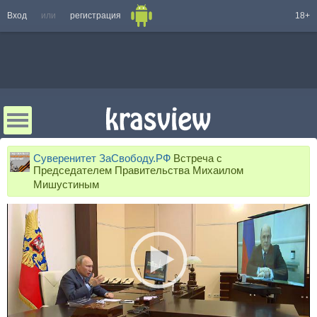
Вход
или
регистрация
18+
Суверенитет ЗаСвободу.РФ
Встреча с
Председателем Правительства Михаилом
Мишустиным