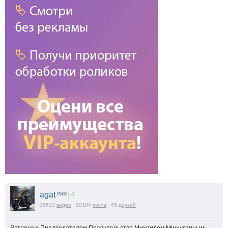
agat
25482
|
+3
15612
видео
20104
поста
45
друзей