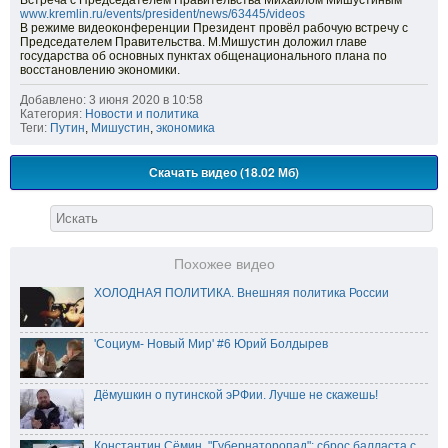
Встреча с Председателем Правительства Михаилом Мишустиным
www.kremlin.ru/events/president/news/63445/videos
В режиме видеоконференции Президент провёл рабочую встречу с
Председателем Правительства. М.Мишустин доложил главе
государства об основных пунктах общенационального плана по
восстановлению экономики.
Добавлено: 3 июня 2020 в 10:58
Категория:
Новости и политика
Теги:
Путин
,
Мишустин
,
экономика
Скачать видео (18.02 Мб)
Похожее видео
ХОЛОДНАЯ ПОЛИТИКА. Внешняя политика России
'Социум- Новый Мир' #6 Юрий Болдырев
Дёмушкин о путинской эРФии. Лучше не скажешь!
Константин Сёмин. "Губернаторопад": сброс балласта с