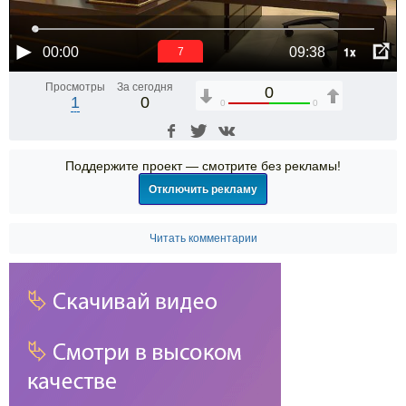
1x
00:00
09:38
6
Просмотры
За сегодня
0
1
0
0
0
Поддержите проект — смотрите без рекламы!
Отключить рекламу
Читать комментарии