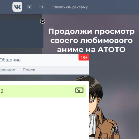
18+
Отключить рекламу
18+
Общение
тренное
Поиск
 2