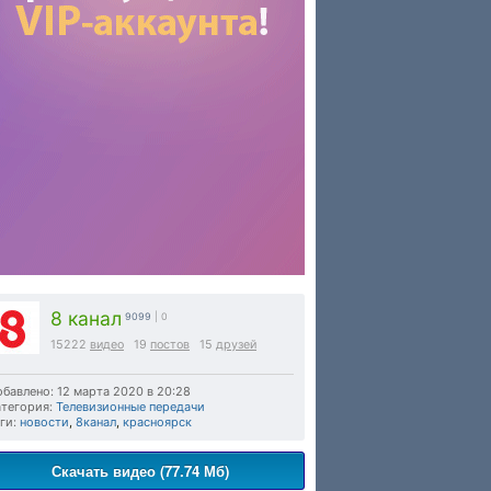
8 канал
9099
| 0
15222
видео
19
постов
15
друзей
бавлено: 12 марта 2020 в 20:28
тегория:
Телевизионные передачи
ги:
новости
,
8канал
,
красноярск
Скачать видео (77.74 Мб)