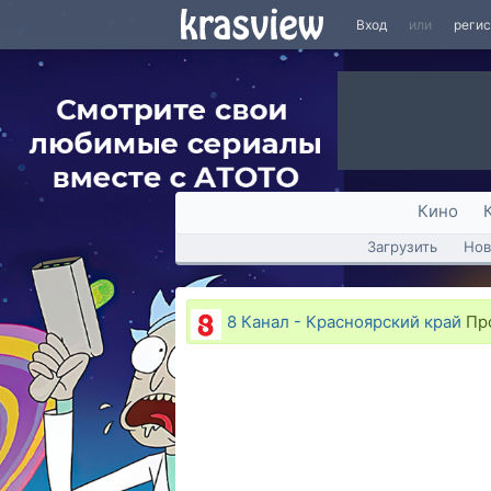
Вход
или
реги
Кино
Загрузить
Нов
8 Канал - Красноярский край
Про