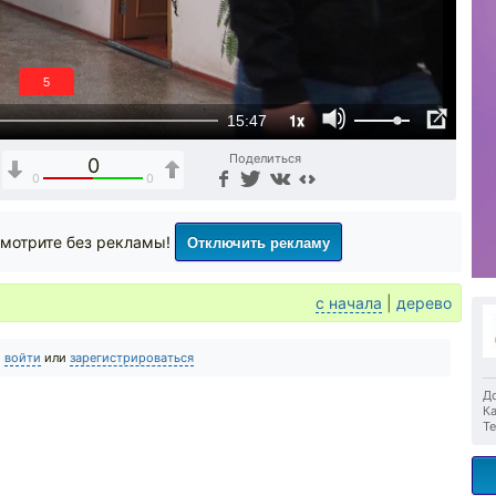
5
1x
15:47
Поделиться
0
0
0
Отключить рекламу
мотрите без рекламы!
с начала
|
дерево
о
войти
или
зарегистрироваться
До
Ка
Те