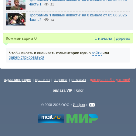
Часть 1
21
Программа "Главные новости" на 8 канале от 05.08.2026
Часть 2
14
Комментарии
0
с начала
|
дерево
Чтобы писать и оценивать комментарии нужно
войти
или
зарегистрироваться
администрация
правила
справка
реклама
для правообладателей
|
|
|
|
|
оплата VIP
блог
|
Инфон
© 2008-2026 ООО «
»