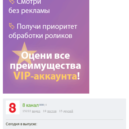
8 канал
9099
| 0
15222
видео
19
постов
15
друзей
Сегодня в выпуске: