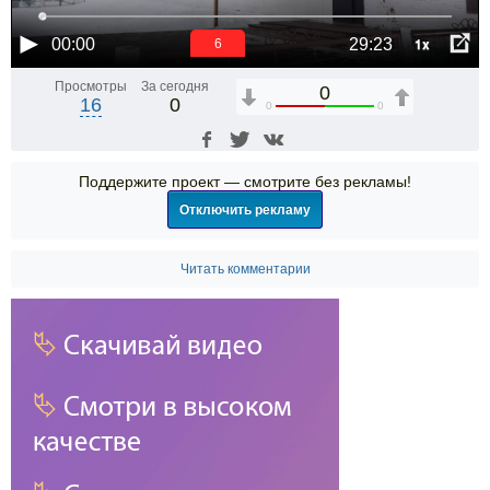
1x
00:00
29:23
6
Просмотры
За сегодня
0
16
0
0
0
Поддержите проект — смотрите без рекламы!
Отключить рекламу
Читать комментарии