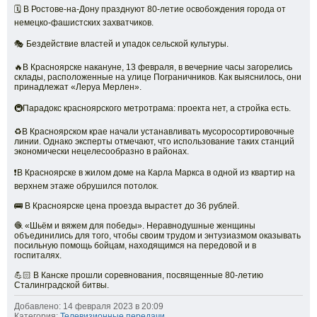
🗓 В Ростове-на-Дону празднуют 80-летие освобождения города от
немецко-фашистских захватчиков.
🎭 Бездействие властей и упадок сельской культуры.
🔥В Красноярске накануне, 13 февраля, в вечерние часы загорелись
склады, расположенные на улице Пограничников. Как выяснилось, они
принадлежат «Леруа Мерлен».
🚇Парадокс красноярского метротрама: проекта нет, а стройка есть.
♻️В Красноярском крае начали устанавливать мусоросортировочные
линии. Однако эксперты отмечают, что использование таких станций
экономически нецелесообразно в районах.
❗В Красноярске в жилом доме на Карла Маркса в одной из квартир на
верхнем этаже обрушился потолок.
🚌 В Красноярске цена проезда вырастет до 36 рублей.
🧶 «Шьём и вяжем для победы». Неравнодушные женщины
объединились для того, чтобы своим трудом и энтузиазмом оказывать
посильную помощь бойцам, находящимся на передовой и в
госпиталях.
💪🏻 В Канске прошли соревнования, посвященные 80-летию
Сталинградской битвы.
Добавлено: 14 февраля 2023 в 20:09
Категория:
Телевизионные передачи