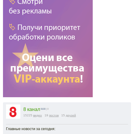
8 канал
9100
| 0
15225
видео
19
постов
15
друзей
Главные новости за сегодня: