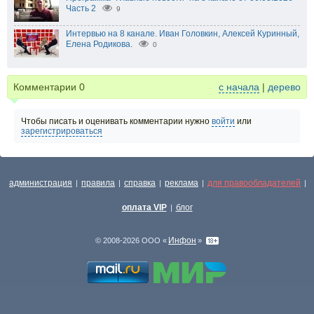
Часть 2
9
Интервью на 8 канале. Иван Головкин, Алексей Куринный,
Елена Родикова.
0
Комментарии
0
с начала
|
дерево
Чтобы писать и оценивать комментарии нужно
войти
или
зарегистрироваться
администрация
правила
справка
реклама
для правообладателей
|
|
|
|
|
оплата VIP
блог
|
Инфон
© 2008-2026 ООО «
»