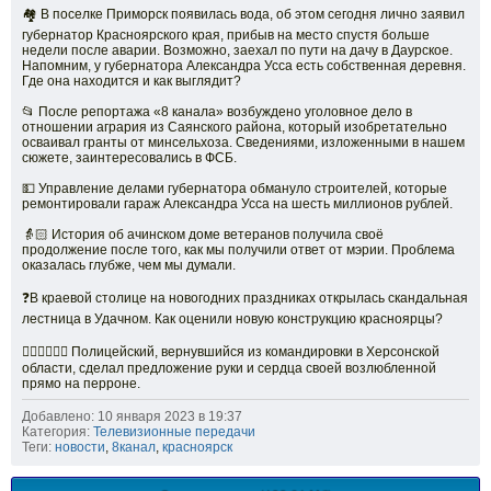
🏘 В поселке Приморск появилась вода, об этом сегодня лично заявил
губернатор Красноярского края, прибыв на место спустя больше
недели после аварии. Возможно, заехал по пути на дачу в Даурское.
Напомним, у губернатора Александра Усса есть собственная деревня.
Где она находится и как выглядит?
📂 После репортажа «8 канала» возбуждено уголовное дело в
отношении агрария из Саянского района, который изобретательно
осваивал гранты от минсельхоза. Сведениями, изложенными в нашем
сюжете, заинтересовались в ФСБ.
💵 Управление делами губернатора обмануло строителей, которые
ремонтировали гараж Александра Усса на шесть миллионов рублей.
👵🏻 История об ачинском доме ветеранов получила своё
продолжение после того, как мы получили ответ от мэрии. Проблема
оказалась глубже, чем мы думали.
❓В краевой столице на новогодних праздниках открылась скандальная
лестница в Удачном. Как оценили новую конструкцию красноярцы?
👩🏻‍❤‍💋‍👨🏻 Полицейский, вернувшийся из командировки в Херсонской
области, сделал предложение руки и сердца своей возлюбленной
прямо на перроне.
Добавлено: 10 января 2023 в 19:37
Категория:
Телевизионные передачи
Теги:
новости
,
8канал
,
красноярск