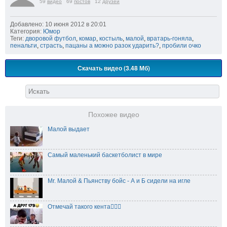
59
видео
69
постов
12
друзей
Добавлено: 10 июня 2012 в 20:01
Категория:
Юмор
Теги:
дворовой футбол
,
комар
,
костыль
,
малой
,
вратарь-гоняла
,
пенальти
,
страсть
,
пацаны а можно разок ударить?
,
пробили очко
Скачать видео (3.48 Мб)
Похожее видео
Малой выдает
Самый маленький баскетболист в мире
Mr. Малой & Пьянству бойс - А и Б сидели на игле
Отмечай такого кента👇🏻😂