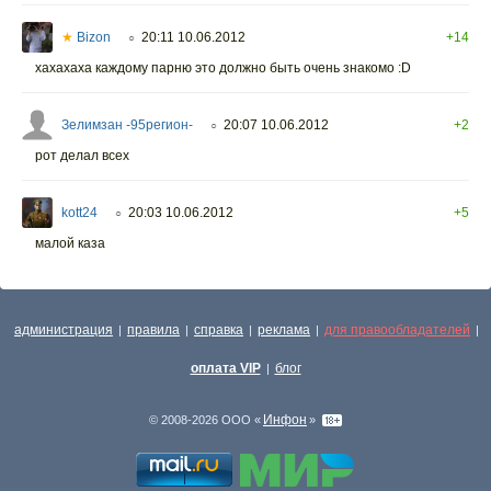
★
Bizon
20:11 10.06.2012
+14
○
хахахаха каждому парню это должно быть очень знакомо :D
Зелимзан -95регион-
20:07 10.06.2012
+2
○
рот делал всех
kott24
20:03 10.06.2012
+5
○
малой каза
администрация
правила
справка
реклама
для правообладателей
|
|
|
|
|
оплата VIP
блог
|
Инфон
© 2008-2026 ООО «
»