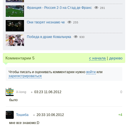
Франция - Россия 2-3 на Стад де Франс
281
Они творят незнамо че
255
Победа в драке Ковальчука
930
Комментарии
5
с начала
|
дерево
Чтобы писать и оценивать комментарии нужно
войти
или
зарегистрироваться
X-long
03:23 11.06.2012
0
○
было
Тошиба
20:33 10.06.2012
+4
○
мне все знакомо:D