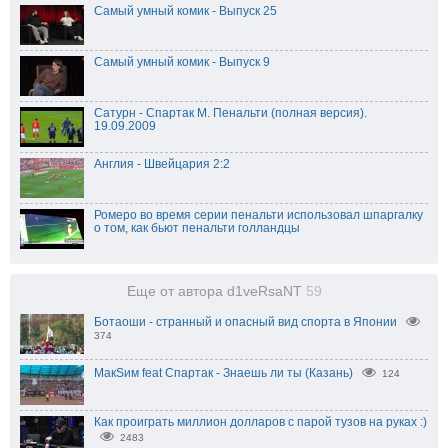
Самый умный комик - Выпуск 25
Самый умный комик - Выпуск 9
Сатурн - Спартак М. Пенальти (полная версия).
19.09.2009
Англия - Швейцария 2:2
Ромеро во время серии пенальти использовал шпаргалку
о том, как бьют пенальти голландцы
Еще от автора d1veRsaNT
59
Ботаоши - странный и опасный вид спорта в Японии
374
МакSим feat Спартак - Знаешь ли ты (Казань)
124
Как проиграть миллион долларов с парой тузов на руках :)
2483