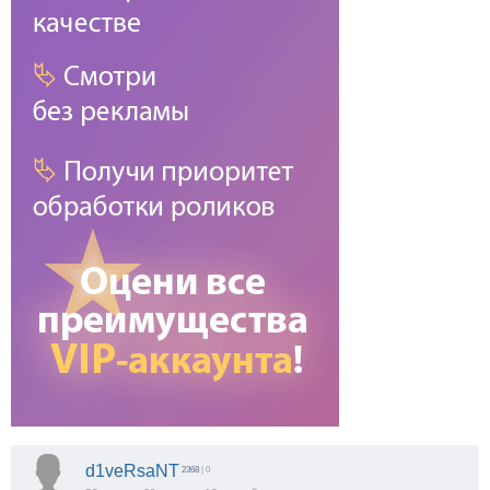
d1veRsaNT
2368
| 0