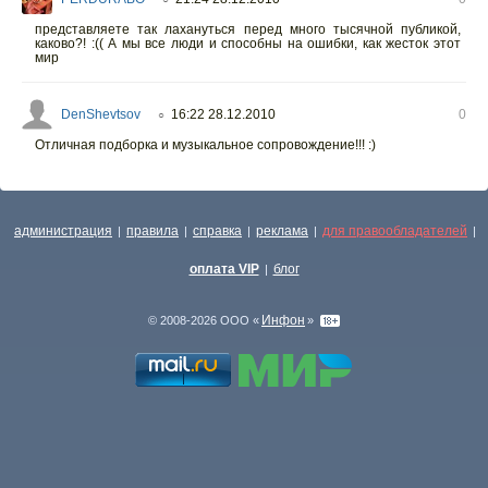
представляете так лахануться перед много тысячной публикой,
каково?! :(( А мы все люди и способны на ошибки, как жесток этот
мир
DenShevtsov
16:22 28.12.2010
0
○
Отличная подборка и музыкальное сопровождение!!! :)
администрация
правила
справка
реклама
для правообладателей
|
|
|
|
|
оплата VIP
блог
|
Инфон
© 2008-2026 ООО «
»