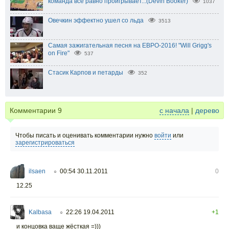
команда все равно проигрывает...(Devin Booker)
1037
Овечкин эффектно ушел со льда
3513
Самая зажигательная песня на ЕВРО-2016! "Will Grigg's
on Fire"
537
Стасик Карпов и петарды
352
Комментарии
9
с начала
|
дерево
Чтобы писать и оценивать комментарии нужно
войти
или
зарегистрироваться
ilsaen
00:54 30.11.2011
0
○
12.25
Kalbasa
22:26 19.04.2011
+1
○
и концовка ваще жёсткая =)))