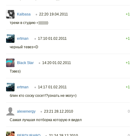
Kalbasa
22:20 19.04.2011
+1
○
треки в студию =))))))))
ertman
17:10 01.02.2011
+1
○
черный тевез=D
Black Star
14:20 01.02.2011
+1
○
Тэвез)
ertman
14:17 01.02.2011
+1
○
блин кто соску сосет!?узнать не могу=)
alexenergy
23:21 28.12.2010
0
○
Самая лучшая потборка которую я видел
PERDURABO
21:24 28.12.2010
0
○