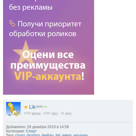
★
Lik
56166
|
+1
1332
видео
1541
пост
41
друг
Добавлено: 28 декабря 2010 в 14:58
Категория:
Спорт
Теги:
спорт
,
футбол
,
фейлы
,
fail
,
юмор
,
неудача