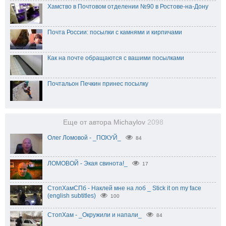
Хамство в Почтовом отделении №90 в Ростове-на-Дону
Почта России: посылки с камнями и кирпичами
Как на почте обращаются с вашими посылками
Почтальон Печкин принес посылку
Еще от автора Michaylov
2098
Олег Ломовой - _ПОХУЙ_
84
ЛОМОВОЙ - Экая свинота!_
17
СтопХамСПб - Наклей мне на лоб _ Stick it on my face
(english subtitles)
100
СтопХам - _Окружили и напали_
84