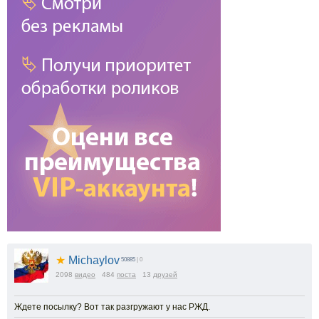
★
Michaylov
50885
| 0
2098
видео
484
поста
13
друзей
Ждете посылку? Вот так разгружают у нас РЖД.