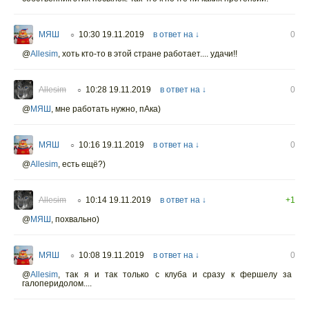
МЯШ
10:30 19.11.2019
в ответ на ↓
0
○
@
Allesim
,
хоть кто-то в этой стране работает.... удачи!!
Allesim
10:28 19.11.2019
в ответ на ↓
0
○
@
МЯШ
,
мне работать нужно, пАка)
МЯШ
10:16 19.11.2019
в ответ на ↓
0
○
@
Allesim
,
есть ещё?)
Allesim
10:14 19.11.2019
в ответ на ↓
+1
○
@
МЯШ
,
похвально)
МЯШ
10:08 19.11.2019
в ответ на ↓
0
○
@
Allesim
,
так я и так только с клуба и сразу к фершелу за
галоперидолом....