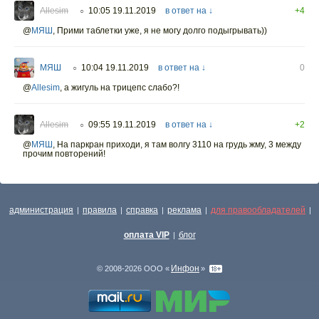
Allesim
10:05 19.11.2019
в ответ на ↓
+4
○
@
МЯШ
,
Прими таблетки уже, я не могу долго подыгрывать))
МЯШ
10:04 19.11.2019
в ответ на ↓
0
○
@
Allesim
,
а жигуль на трицепс слабо?!
Allesim
09:55 19.11.2019
в ответ на ↓
+2
○
@
МЯШ
,
На паркран приходи, я там волгу 3110 на грудь жму, 3 между
прочим повторений!
администрация
правила
справка
реклама
для правообладателей
|
|
|
|
|
оплата VIP
блог
|
Инфон
© 2008-2026 ООО «
»