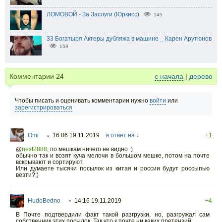
ЛОМОВОЙ - За Заслуги (Юркисс)
145
33 Богатыря Актеры дубляжа в машине _ Карен Арутюнов
159
Комментарии
24
с начала
|
дерево
Чтобы писать и оценивать комментарии нужно
войти
или
зарегистрироваться
Omi
16:06 19.11.2019
в ответ на ↓
+1
○
@
next2888
,
по мешкам ничего не видно :)
обычно так и возят куча мелочи в большом мешке, потом на почте
вскрывают и сортируют.
Или думаете тысячи посылок из китая и россии будут россыпью
везти?:)
HudoBedno
14:16 19.11.2019
+4
○
В Почте подтвердили факт такой разгрузки, но, разгружал сам
собственник этих посылок. Так что к почте ни каких претензий.