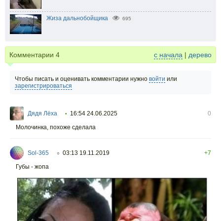
Жиза дальнобойщика
695
Комментарии
4
с начала
|
дерево
Чтобы писать и оценивать комментарии нужно
войти
или
зарегистрироваться
Дядя Лёха
16:54 24.06.2025
0
•
Молочинка, похоже сделала
Sol-365
03:13 19.11.2019
+7
○
Губы - жопа