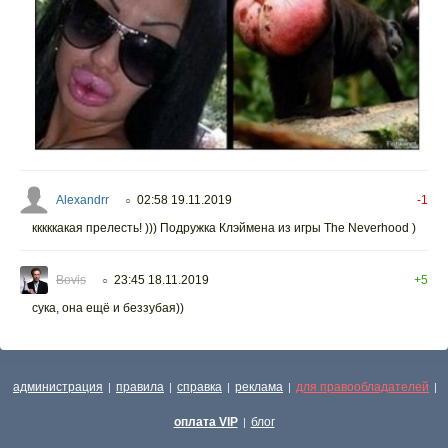
Alexandrr
02:58 19.11.2019
-1
○
кккккакая прелесть! ))) Подружка Клэймена из игры The Neverhood )
Bovis
23:45 18.11.2019
+5
○
сука, она ещё и беззубая))
администрация
правила
справка
реклама
для правообладателей
|
|
|
|
|
оплата VIP
блог
|