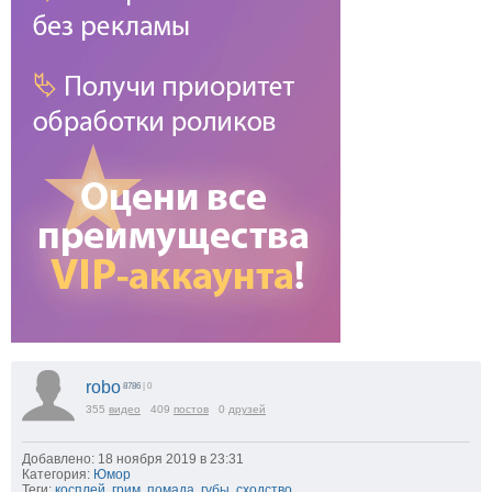
robo
8786
| 0
355
видео
409
постов
0
друзей
Добавлено: 18 ноября 2019 в 23:31
Категория:
Юмор
Теги:
косплей
,
грим
,
помада
,
губы
,
сходство