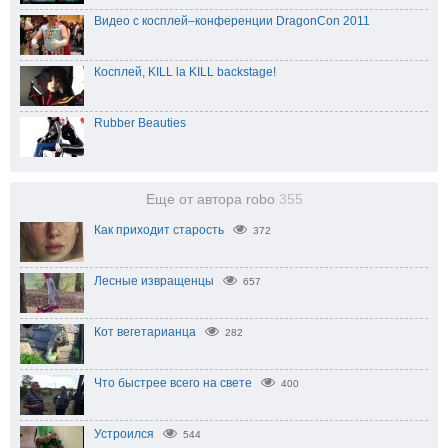
Видео с косплей–конференции DragonCon 2011
Косплей, KILL la KILL backstage!
Rubber Beauties
Еще от автора robo
355
Как приходит старость
372
Лесные извращенцы
657
Кот вегетарианца
282
Что быстрее всего на свете
400
Устроился
544