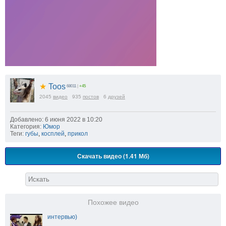
★
Toos
68011
|
+45
2045
видео
935
постов
6
друзей
Добавлено: 6 июня 2022 в 10:20
Категория:
Юмор
Теги:
губы
,
косплей
,
прикол
Скачать видео (1.41 Мб)
Похожее видео
интервью)