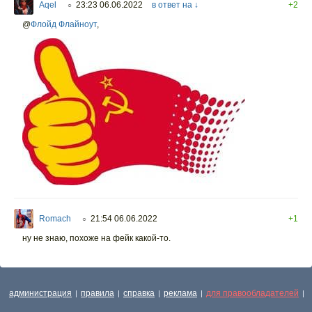
Aqel
23:23 06.06.2022
в ответ на ↓
+2
○
@
Флойд Флайноут
,
Romach
21:54 06.06.2022
+1
○
ну не знаю, похоже на фейк какой-то.
администрация
правила
справка
реклама
для правообладателей
|
|
|
|
|