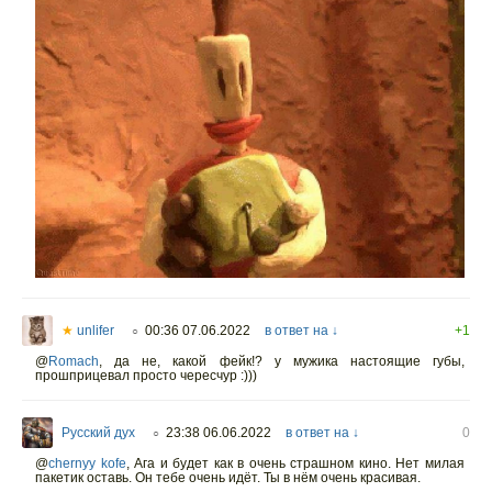
★
unlifer
00:36 07.06.2022
в ответ на ↓
+1
○
@
Romach
,
да не, какой фейк!? у мужика настоящие губы,
прошприцевал просто чересчур :)))
Русский дух
23:38 06.06.2022
в ответ на ↓
0
○
@
chernyy kofe
,
Ага и будет как в очень страшном кино. Нет милая
пакетик оставь. Он тебе очень идёт. Ты в нём очень красивая.