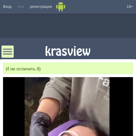
Вход
или
регистрация
18+
И не отличить 8)