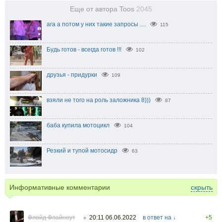
Еще от автора Toos
2045
ага а потом у них такие запросы ....
115
Будь готов - всегда готов !!!
102
друзья - придурки
109
взяли не того на роль заложника 8)))
87
баба купила мотоцикл
104
Резкий и тупой мотосидр
63
Информативные комментарии
скрыть
Флойд Флайноут
20:11 06.06.2022
в ответ на ↓
+5
○