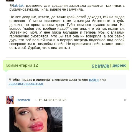
@
tak-tak
,
возможно для создания ажиотажа делается, как чувак с
руками-базуками. Типа, зырьте чë замутила.
Не все девушки, кстати, до таких крайностей доходят, как на видео
показано. У меня знакомая тоже инъекции ботоксные в губы
делала, но прям совсем децл. Губы немного пухлее стали. На
вопрос "нафиг это вообще надо?" ответила, что ей так нравится.
Эстетично, мол. У неë глаза большие и теперь губы с глазами
гармонично смотрятся. Что бы там она ни говорила, а всë равно
дурь это всë полнейшая и в первую очередь подобное над собой
совершается от нелюбви к себе. Не принимают себя такими, какие
есть и всë. Дурëхи, что с них взять.:)
Комментарии
12
с начала
|
дерево
Чтобы писать и оценивать комментарии нужно
войти
или
зарегистрироваться
Romach
15:14 26.05.2026
0
○