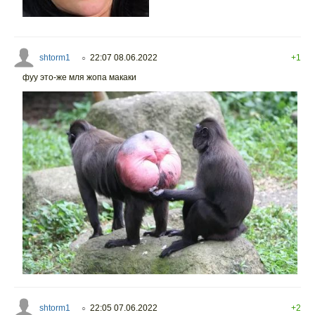
shtorm1
22:07 08.06.2022
+1
○
фуу это-же мля жопа макаки
shtorm1
22:05 07.06.2022
+2
○