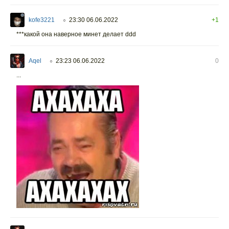
kofe3221
23:30 06.06.2022
+1
○
***какой она наверное минет делает ddd
Aqel
23:23 06.06.2022
0
○
...