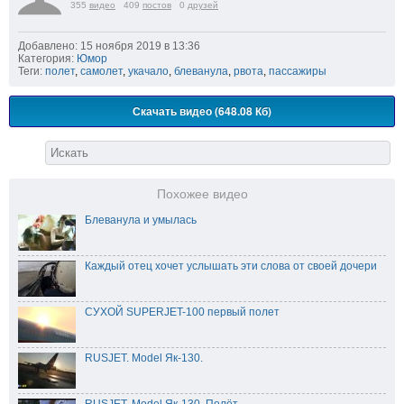
355
видео
409
постов
0
друзей
Добавлено: 15 ноября 2019 в 13:36
Категория:
Юмор
Теги:
полет
,
самолет
,
укачало
,
блеванула
,
рвота
,
пассажиры
Скачать видео (648.08 Кб)
Похожее видео
Блеванула и умылась
Каждый отец хочет услышать эти слова от своей дочери
СУХОЙ SUPERJET-100 первый полет
RUSJET. Model Як-130.