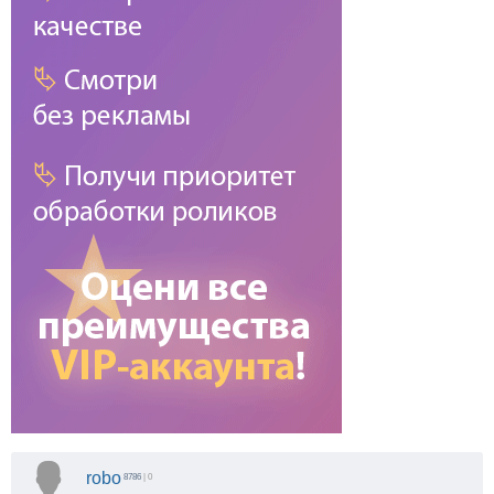
robo
8786
| 0