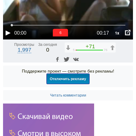
1x
00:00
00:17
6
Просмотры
За сегодня
+71
1,997
0
5
76
Поддержите проект — смотрите без рекламы!
Отключить рекламу
Читать комментарии