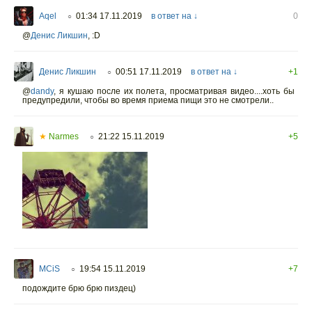
Aqel
01:34 17.11.2019
в ответ на ↓
0
○
@
Денис Ликшин
,
:D
Денис Ликшин
00:51 17.11.2019
в ответ на ↓
+1
○
@
dandy
,
я кушаю после их полета, просматривая видео....хоть бы
предупредили, чтобы во время приема пищи это не смотрели..
★
Narmes
21:22 15.11.2019
+5
○
MCiS
19:54 15.11.2019
+7
○
подождите брю брю пиздец)