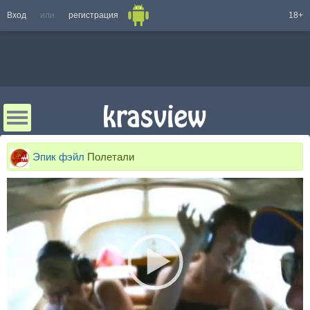
Вход
или
регистрация
18+
Эпик фэйл
Полетали