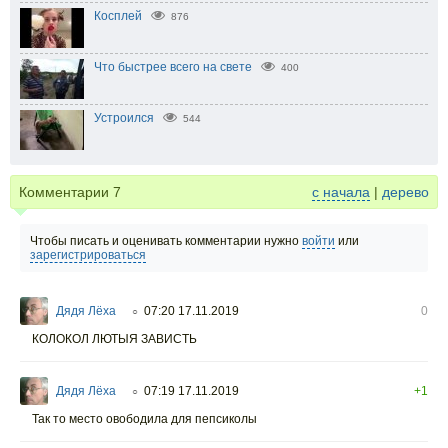
Косплей
876
Что быстрее всего на свете
400
Устроился
544
Комментарии
7
с начала
|
дерево
Чтобы писать и оценивать комментарии нужно
войти
или
зарегистрироваться
Дядя Лёха
07:20 17.11.2019
0
○
КОЛОКОЛ ЛЮТЫЯ ЗАВИСТЬ
Дядя Лёха
07:19 17.11.2019
+1
○
Так то место овободила для пепсиколы