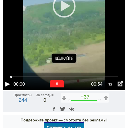
1x
00:00
00:54
6
Просмотры
За сегодня
+37
244
0
0
37
Поддержите проект — смотрите без рекламы!
Отключить рекламу