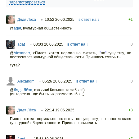
зарегистрироваться
Дядя Лёха
10:52 20.06.2025
в ответ на ↓
+1
○
@
agat
,
Культурная общестенность
agat
08:03 20.06.2025
в ответ на ↓
0
○
@
Alexandrr
,
>Пилот хотел нормально сказать,
"
по
"
-существу, но
постеснялся культурной общественности. Пришлось смягчить
тута?
Alexandrr
06:26 20.06.2025
в ответ на ↓
0
○
@
Дядя Лёха
,
кавычки! Кавычки та забыл! )
(интересно.. где бы ты их разместил бы..;)
Дядя Лёха
22:14 19.06.2025
+3
○
Пилот хотел нормально сказать, по-существу, но постеснялся
культурной общественности. Пришлось смягчить
Aqel
15:41 19.06.2025
+7