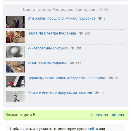
Еще от автора Ростиславъ Григорьевъ
2098
Эти рофлы прошлого. Михаил Задорнов
2
Настя Ли в театре Куклачёва
145
Универсальный рисунок
257
ASMR замена подошвы
182
Фуроводы показывают мастерство на парковке
64
Рюмки и бокалы с фигурными ножками
61
Комментарии
5
с начала
|
дерево
Чтобы писать и оценивать комментарии нужно
войти
или