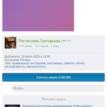
Ростиславъ Григорьевъ
22363
|
+12
2098
видео
1317
постов
4
друга
Добавлено: 19 июня 2025 в 14:56
Категория:
Разное
Теги:
правильный
,
инструктаж
,
пассажиры
,
самолет
,
пилот
,
аплодисменты
,
безопасность
Скачать видео (4.88 Мб)
Похожее видео
Бортовой инструктаж авиакомпании Virgin America.