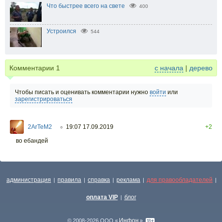
Что быстрее всего на свете
400
Устроился
544
Комментарии
1
с начала
|
дерево
Чтобы писать и оценивать комментарии нужно
войти
или
зарегистрироваться
2ArTeM2
19:07 17.09.2019
+2
○
во ебандей
администрация
правила
справка
реклама
для правообладателей
|
|
|
|
|
оплата VIP
блог
|
Инфон
© 2008-2026 ООО «
»