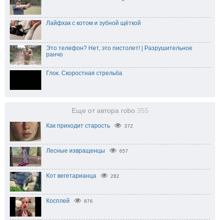
Лайфхак с котом и зубной щёткой
Это телефон? Нет, это пистолет! | Разрушительное
ранчо
Глок. Скоростная стрельба
Еще от автора robo
355
Как приходит старость
372
Лесные извращенцы
657
Кот вегетарианца
282
Косплей
876