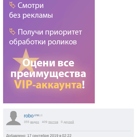
robo
8786
| 0
355
видео
409
постов
0
друзей
Добавлено: 17 сентября 2019 в 02:22