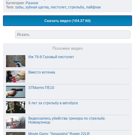
Категория:
Разное
Теги:
зубы
,
зубная щетка
,
пистолет
,
стрельба
,
лайфхак
Скачать видео (104.37 Кб)
Похожее видео
Иж 79-8 Газовый пистолет
Вместо котенка
STMarms ПЕ10
9 лет за стрельбу в автобусе
Видеозапись убийства тренера по стрельбе.
Новокузнецк.
Movie Guns: "Assassins" Ruger 22LR