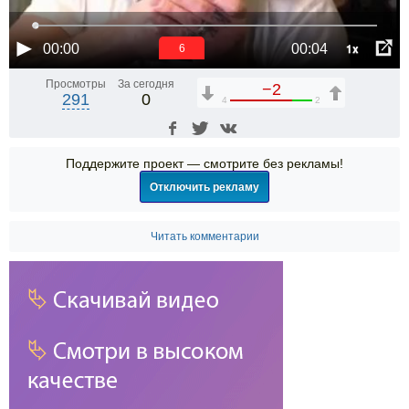
1x
00:00
00:04
6
Просмотры
За сегодня
−2
291
0
4
2
Поддержите проект — смотрите без рекламы!
Отключить рекламу
Читать комментарии