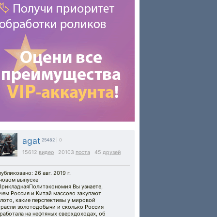
agat
25482
| 0
15612
видео
20103
поста
45
друзей
убликовано: 26 авг. 2019 г.
 новом выпуске
ПрикладнаяПолитэкономия Вы узнаете,
чем Россия и Китай массово закупают
лото, какие перспективы у мировой
трасли золотодобычи и сколько Россия
работала на нефтяных сверхдоходах, об