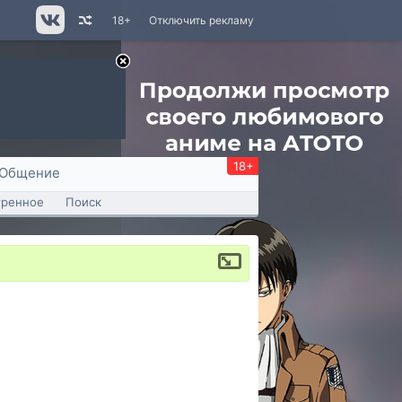
18+
Отключить рекламу
18+
Общение
тренное
Поиск