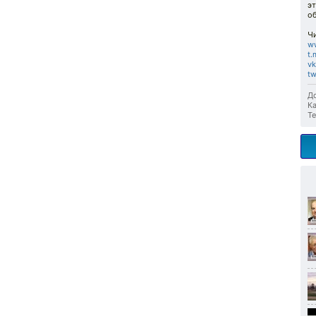
э
о
Чи
w
t.
v
t
До
Ка
Те