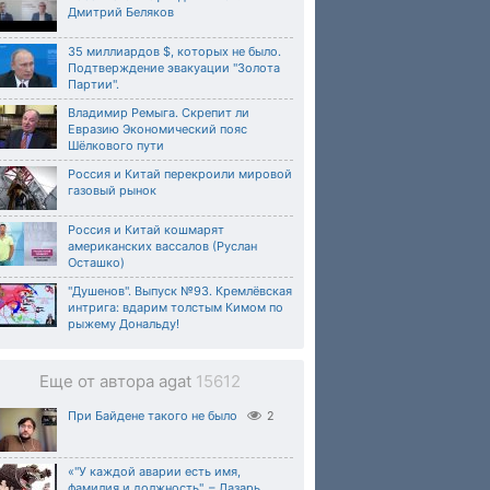
Дмитрий Беляков
35 миллиардов $, которых не было.
Подтверждение эвакуации "Золота
Партии".
Владимир Ремыга. Скрепит ли
Евразию Экономический пояс
Шёлкового пути
Россия и Китай перекроили мировой
газовый рынок
Россия и Китай кошмарят
американских вассалов (Руслан
Осташко)
"Душенов". Выпуск №93. Кремлёвская
интрига: вдарим толстым Кимом по
рыжему Дональду!
Еще от автора agat
15612
При Байдене такого не было
2
«"У каждой аварии есть имя,
фамилия и должность", – Лазарь