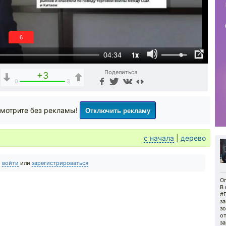
5
1x
04:34
Поделиться
+3
0
3
Отключить рекламу
мотрите без рекламы!
с начала
|
дерево
о
войти
или
зарегистрироваться
Оп
В
#
за
зо
о
за