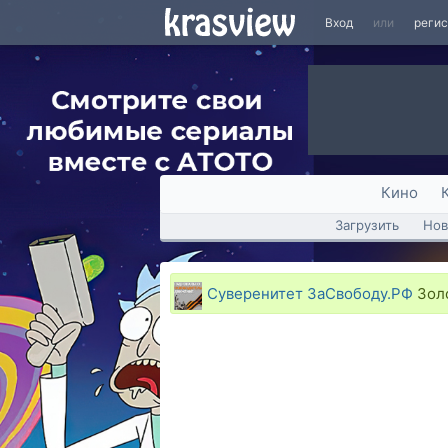
Вход
или
реги
Кино
Загрузить
Нов
Суверенитет ЗаСвободу.РФ
Золо