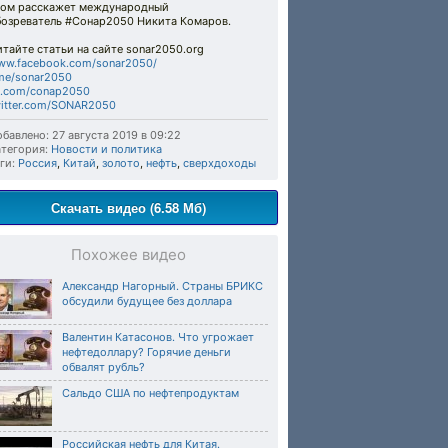
том расскажет международный
бозреватель #Сонар2050 Никита Комаров.
тайте статьи на сайте sonar2050.org
ww.facebook.com/sonar2050/
me/sonar2050
k.com/conap2050
witter.com/SONAR2050
бавлено: 27 августа 2019 в 09:22
тегория:
Новости и политика
ги:
Россия
,
Китай
,
золото
,
нефть
,
сверхдоходы
Скачать видео (6.58 Мб)
Похожее видео
Александр Нагорный. Страны БРИКС
обсудили будущее без доллара
Валентин Катасонов. Что угрожает
нефтедоллару? Горячие деньги
обвалят рубль?
Сальдо США по нефтепродуктам
Российская нефть для Китая.