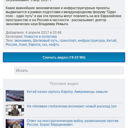
Опубликовано: 3 апр. 2017 г.
Какие важнейшие экономические и инфраструктурные проекты
выдвигаются в рамках подготовки к международному форуму "Один
пояс - один путь" и как эти проекты могут повлиять на все Евразийское
пространство и на Россию в частности - рассказывает доктор
экономических наук Владимир Ремыга.
Добавлено: 4 апреля 2017 в 20:48
Категория:
Новости и политика
Теги:
экономика
,
Шелковый путь
,
транспорт
,
инфраструктура
,
Китай
,
Россия
,
Азия
,
Европа
,
газ
,
нефть
Скачать видео (19.52 Мб)
Похожее видео
Китай начал скупать Европу. Американцы завыли
На обломках глобализма возникает новый расклад сил
Ответ на геостратегическую войну, развязанную против
России. Борис Марцинкевич