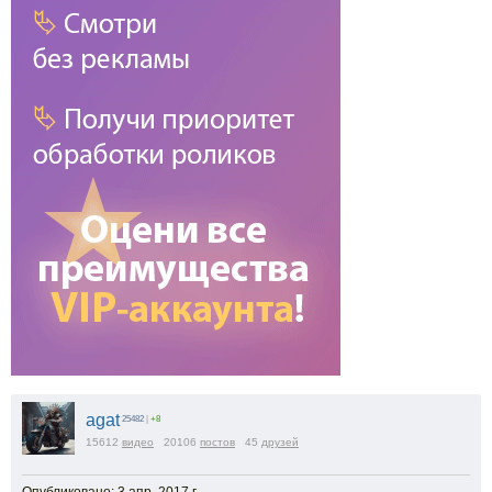
agat
25482
|
+8
15612
видео
20106
постов
45
друзей