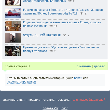
Лазарь Моисеевич Каганович»
2
Россия запустила «Золотого титана» в Арктике. Запасов
хватит на 50 лет, Время-вперёд! №718
37
Когда на самом деле закончится война? Ответ, который
не покажут по ТВ
14
ЧУДО! СЛЕПОЙ ПРОЗРЕЛ!
8
Презентация книги "Русские не сдаются" пошла не по
плану Старикова
2
Комментарии
0
с начала
|
дерево
Чтобы писать и оценивать комментарии нужно
войти
или
зарегистрироваться
администрация
правила
справка
реклама
для правообладателей
|
|
|
|
|
оплата VIP
блог
|