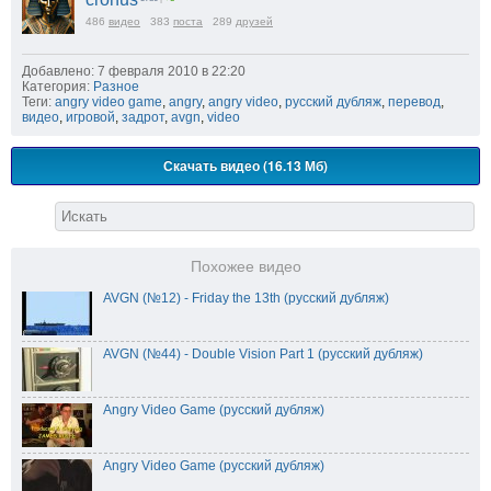
486
видео
383
поста
289
друзей
Добавлено: 7 февраля 2010 в 22:20
Категория:
Разное
Теги:
angry video game
,
angry
,
angry video
,
русский дубляж
,
перевод
,
видео
,
игровой
,
задрот
,
avgn
,
video
Скачать видео (16.13 Мб)
Похожее видео
AVGN (№12) - Friday the 13th (русский дубляж)
AVGN (№44) - Double Vision Part 1 (русский дубляж)
Angry Video Game (русский дубляж)
Angry Video Game (русский дубляж)