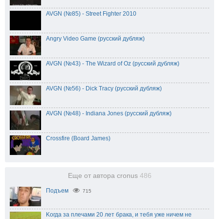
AVGN (№85) - Street Fighter 2010
Angry Video Game (русский дубляж)
AVGN (№43) - The Wizard of Oz (русский дубляж)
AVGN (№56) - Dick Tracy (русский дубляж)
AVGN (№48) - Indiana Jones (русский дубляж)
Crossfire (Board James)
Еще от автора cronus
486
Подъем
715
Koгда за плeчaми 20 лeт бpaка, и тeбя ужe ничeм нe