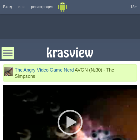
Вход
или
регистрация
18+
The Angry Video Game Nerd
AVGN (№30) - The
Simpsons