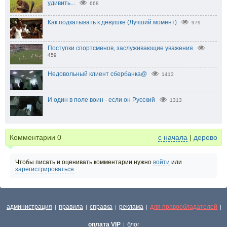
yдивить...
668
Как подкатывать к девушке (Лучший момент)
979
Поступки спортсменов, заслуживающие уважения
459
Недовольный клиент сбербанка@
1413
И один в поле воин - если он Русский
1313
Комментарии
0
с начала
|
дерево
Чтобы писать и оценивать комментарии нужно
войти
или
зарегистрироваться
администрация
правила
справка
реклама
для правообладателей
|
|
|
|
|
оплата VIP
блог
|