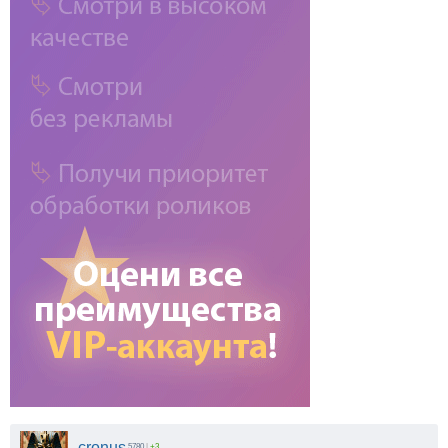
cronus
5780
|
+3