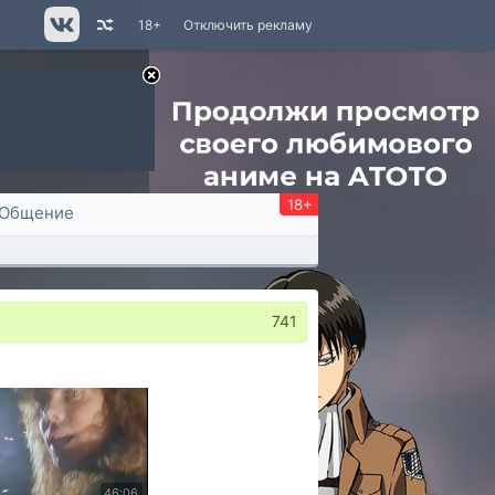
18+
Отключить рекламу
18+
Общение
741
46:06