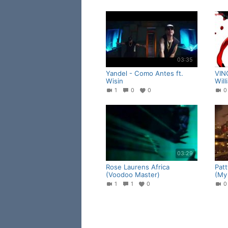
03:35
Yandel - Como Antes ft.
VIN
Wisin
Will
1
0
0
03:29
Rose Laurens Africa
Pat
(Voodoo Master)
(My 
1
1
0