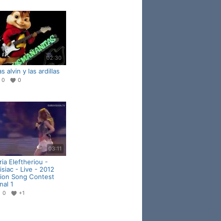
02:30
s alvin y las ardillas
0
0
03:11
ria Eleftheriou -
siac - Live - 2012
sion Song Contest
nal 1
0
+1