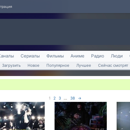
страция
Каналы
Сериалы
Фильмы
Аниме
Радио
Люди
Загрузить
Новое
Популярное
Лучшее
Сейчас смотрят
1
2
3
...
38
→
07:19
03:49