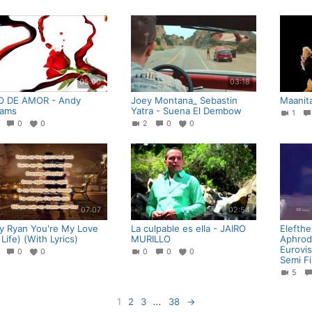
05:00
03:18
O DE AMOR - Andy
Joey Montana_ Sebastin
Maanita
iams
Yatra - Suena El Dembow
1
0
0
0
2
0
0
07:07
02:54
ty Ryan You're My Love
La culpable es ella - JAIRO
Elefthe
Life) (With Lyrics)
MURILLO
Aphrodi
Eurovi
0
0
0
0
0
0
Semi Fi
5
1
2
3
...
38
→