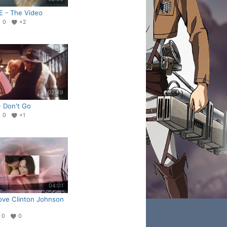
 - The Video
0
+2
02:49
- Don't Go
0
+1
04:01
love Clinton Johnson
0
0