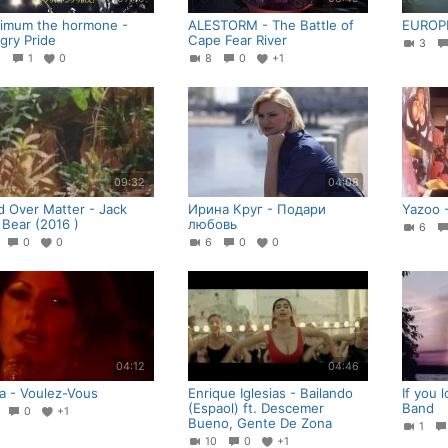
imum the hormone -
ALESTORM - The Battle of
EUROPE
gry Pride
Cape Fear River
3
1
1
0
8
0
+1
09:32
04:08
d Over Matter - Jack
Ирина Круг - Подари
Yazoo 
 Bear (2016 )
любовь
6
1
0
0
6
0
0
04:12
04:46
a - Voulez-Vous
Enrique Iglesias - Bailando
If you 
(Espaol) ft. Descemer
Band
7
0
+1
Bueno, Gente De Zona
1
10
0
+1