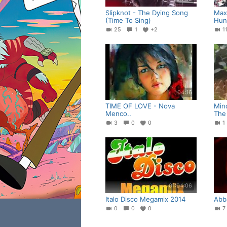
Slipknot - The Dying Song
Max
(Time To Sing)
Hun
25
1
+2
1
04:16
TIME OF LOVE - Nova
Min
Menco..
The
3
0
0
01:04:06
Italo Disco Megamix 2014
Abb
0
0
0