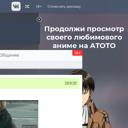
18+
Отключить рекламу
18+
Общение
36926
01:37:23