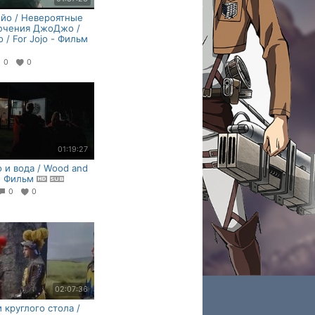
йо / Невероятные
ючения ДжоДжо /
o / For Jojo - Фильм
0
0
01:19:27
 и вода / Wood and
- Фильм
0
0
02:07:36
 круглого стола /