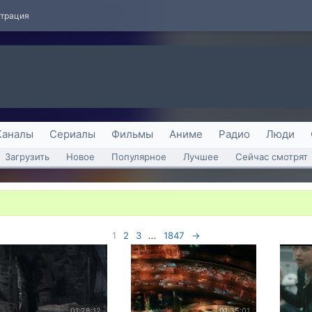
страция
Каналы
Сериалы
Фильмы
Аниме
Радио
Люди
Загрузить
Новое
Популярное
Лучшее
Сейчас смотрят
1
2
3
...
1847
→
01:28:12
01:35:01