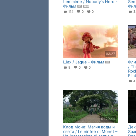
t'emmène / Nobody's Hero -
See
Фильм
Фил
114
0
0
03:27
Шах / Jaque - Фильм
Фли
/ Th
9
0
0
Roc
Fli
01:29:44
Клод Моне: Магия воды и
Дек
света / Le ninfee di Monet –
Span