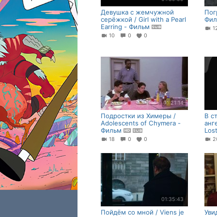
Девушка с жемчужной
Пог
серёжкой / Girl with a Pearl
Фил
Earring - Фильм
10
0
0
01:21:14
Подростки из Химеры /
В с
Adolescents of Chymera -
анг
Фильм
Los
18
0
0
01:35:43
Пойдём со мной / Viens je
Уви