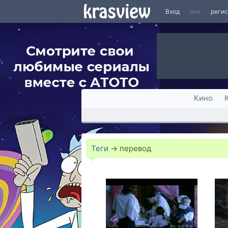
Вход
или
реги
Кино
Теги
→
перевод
01:39:59