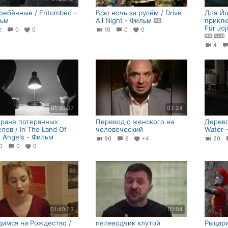
ребённые / Entombed -
Всю ночь за рулём / Drive
Для Йо
ьм
All Night - Фильм
прикл
Für Joj
12
0
0
10
0
0
4
01:30:37
02:24
тране потерянных
Перевод с женского на
Дерево
елов / In The Land Of
человеческий
Water 
t Angels - Фильм
90
6
+4
20
20
0
0
01:40:23
01:04
димся на Рождество /
пелеводчик клутой
Рыцари