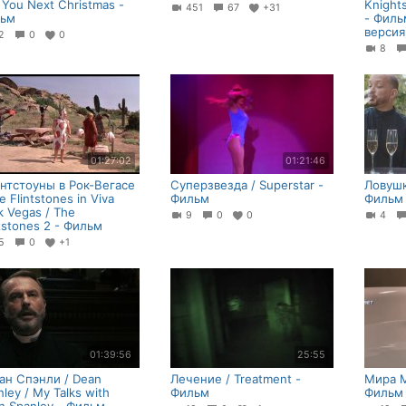
 You Next Christmas -
Knight
451
67
+31
ьм
- Филь
версия
32
0
0
8
01:27:02
01:21:46
нтстоуны в Рок-Вегасе
Суперзвезда / Superstar -
Ловушк
e Flintstones in Viva
Фильм
Фильм
k Vegas / The
9
0
0
4
ntstones 2 - Фильм
45
0
+1
01:39:56
25:55
ан Спэнли / Dean
Лечение / Treatment -
Мира М
ley / My Talks with
Фильм
Фильм