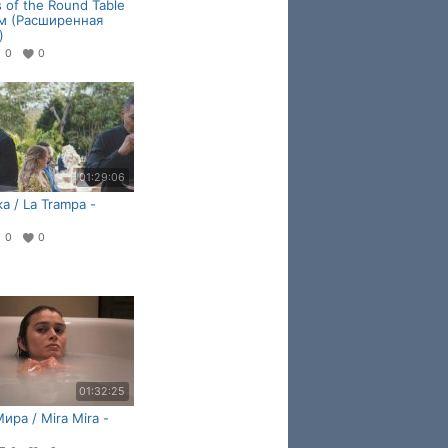
s of the Round Table
м (Расширенная
)
0
0
01:29:06
а / La Trampa -
0
0
01:32:25
ира / Mira Mira -