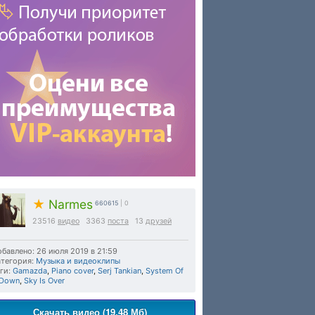
★
Narmes
660615
| 0
23516
видео
3363
поста
13
друзей
бавлено: 26 июля 2019 в 21:59
тегория:
Музыка и видеоклипы
ги:
Gamazda
,
Piano cover
,
Serj Tankian
,
System Of
 Down
,
Sky Is Over
Скачать видео (19.48 Мб)