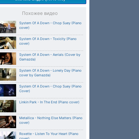
Похожее видео
System Of A Down - Chop Suey (Piano
cover)
System Of A Down - Toxicity (Piano
cover)
System Of A Down - Aerials (Cover by
Gamazda)
System Of A Down - Lonely Day (Piano
cover by Gamazda)
System Of A Down - Chop Suey (Piano
Cover)
Linkin Park - In The End (Piano cover)
Metallica - Nothing Else Matters (Piano
cover)
Roxette - Listen To Your Heart (Piano
cover)