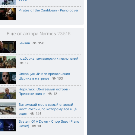
Pirates of the Caribbean - Piano cover
Еще от автора Narmes
23516
Бензин
356
подборка тамплиерских песнопений
17
Операция ИИ или приключения
Шурика в матрице
163
Норильск. Обитаемый остров -
Признаки жизни
12
Витимский мост: самый опасный
мост России, по которому всё ещё
ездят
146
System Of A Down - Chop Suey (Piano
Cover)
10