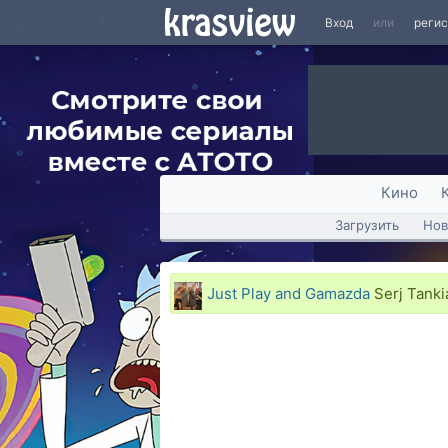
Вход
или
реги
Кино
Загрузить
Нов
Just Play and Gamazda
Serj Tanki