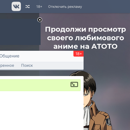
18+
Отключить рекламу
18+
Общение
тренное
Поиск