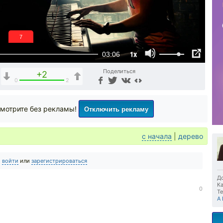
6
1x
03:06
Поделиться
+2
0
2
Отключить рекламу
мотрите без рекламы!
с начала
|
дерево
о
войти
или
зарегистрироваться
До
Ка
0
Те
A