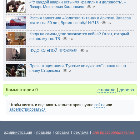
«"У каждой аварии есть имя, фамилия и должность", –
Лазарь Моисеевич Каганович»
2
Россия запустила «Золотого титана» в Арктике. Запасов
хватит на 50 лет, Время-вперёд! №718
37
Когда на самом деле закончится война? Ответ, который
не покажут по ТВ
14
ЧУДО! СЛЕПОЙ ПРОЗРЕЛ!
8
Презентация книги "Русские не сдаются" пошла не по
плану Старикова
2
Комментарии
0
с начала
|
дерево
Чтобы писать и оценивать комментарии нужно
войти
или
зарегистрироваться
администрация
правила
справка
реклама
для правообладателей
|
|
|
|
|