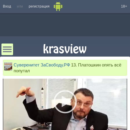
Вход
или
регистрация
18+
Суверенитет ЗаСвободу.РФ
13. Платошкин опять всё
попутал