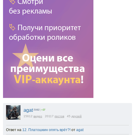
agat
25482
|
+37
15612
видео
20117
постов
45
друзей
Ответ на
12. Платошкин опять врёт?!
от
agat