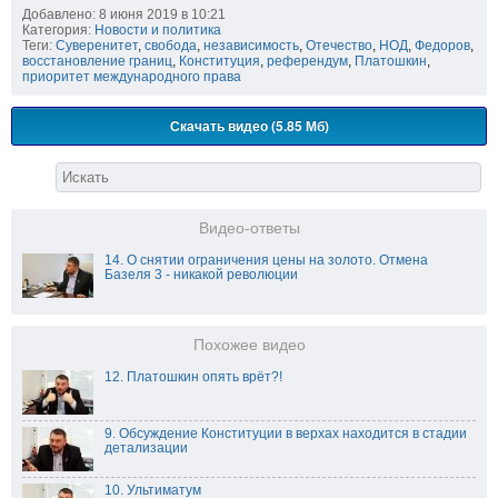
Добавлено: 8 июня 2019 в 10:21
Категория:
Новости и политика
Теги:
Суверенитет
,
свобода
,
независимость
,
Отечество
,
НОД
,
Федоров
,
восстановление границ
,
Конституция
,
референдум
,
Платошкин
,
приоритет международного права
Скачать видео (5.85 Мб)
Видео-ответы
14. О снятии ограничения цены на золото. Отмена
Базеля 3 - никакой революции
Похожее видео
12. Платошкин опять врёт?!
9. Обсуждение Конституции в верхах находится в стадии
детализации
10. Ультиматум