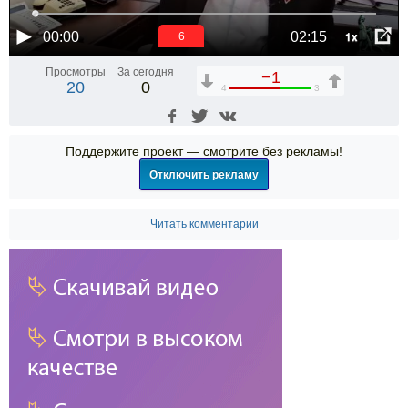
1x
00:00
02:15
6
Просмотры
За сегодня
−1
20
0
4
3
Поддержите проект — смотрите без рекламы!
Отключить рекламу
Читать комментарии