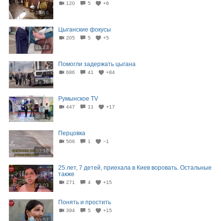
120
5
+6
13:16
Цыганские фокусы
205
5
+5
01:23
Помогли задержать цыгана
686
41
+84
01:20
Румынское TV
447
11
+17
00:41
Перцовка
506
1
−1
00:16
25 лет, 7 детей, приехала в Киев воровать. Остальные
также
271
4
+15
02:03
Понять и простить
394
5
+15
00:57