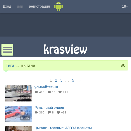
Вход
или
регистрация
18+
Теги
→
цыгане
90
1
2
3
...
5
→
улыбайтесь !!!
415
15
+11
00:15
Румынский экшен
365
8
+18
00:15
Цыгане - главные ИЗГОИ планеты