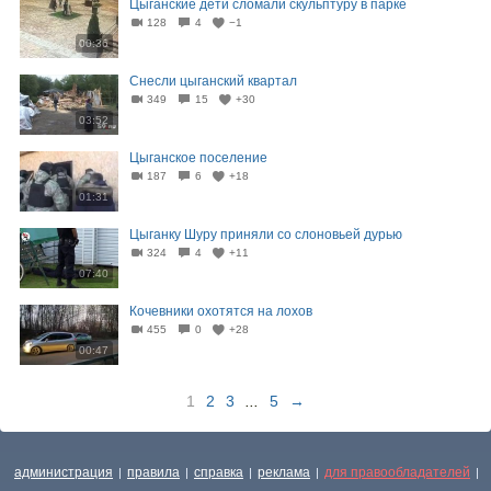
Цыганские дети сломали скульптуру в парке
128
4
−1
00:36
Снесли цыганский квартал
349
15
+30
03:52
Цыганское поселение
187
6
+18
01:31
Цыганку Шуру приняли со слоновьей дурью
324
4
+11
07:40
Кочевники охотятся на лохов
455
0
+28
00:47
1
2
3
...
5
→
администрация
правила
справка
реклама
для правообладателей
|
|
|
|
|