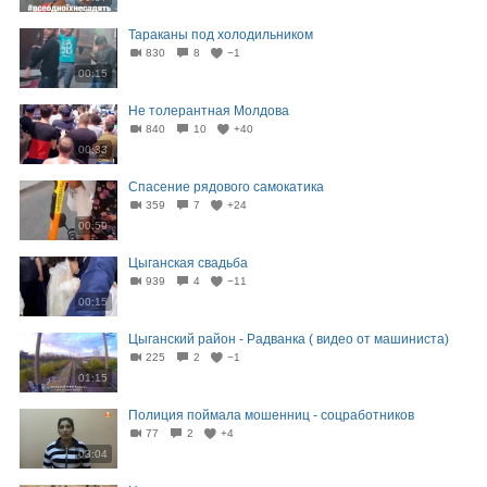
Тараканы под холодильником
830
8
−1
00:15
Не толерантная Молдова
840
10
+40
00:33
Спасение рядового самокатика
359
7
+24
00:59
Цыганская свадьба
939
4
−11
00:15
Цыганский район - Радванка ( видео от машиниста)
225
2
−1
01:15
Полиция поймала мошенниц - соцработников
77
2
+4
03:04