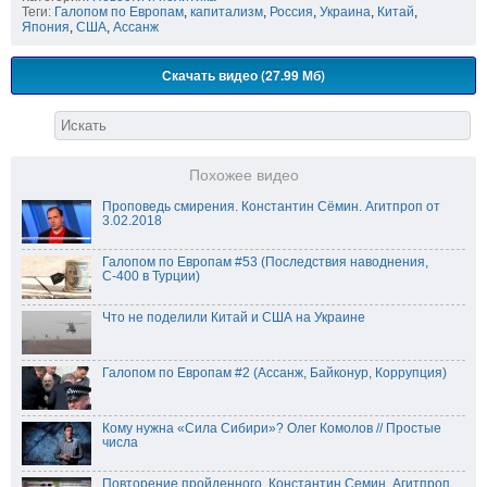
Теги:
Галопом по Европам
,
капитализм
,
Россия
,
Украина
,
Китай
,
Япония
,
США
,
Ассанж
Скачать видео (27.99 Мб)
Похожее видео
Проповедь смирения. Константин Сёмин. Агитпроп от
3.02.2018
Галопом по Европам #53 (Последствия наводнения,
С-400 в Турции)
Что не поделили Китай и США на Украине
Галопом по Европам #2 (Ассанж, Байконур, Коррупция)
Кому нужна «Сила Сибири»? Олег Комолов // Простые
числа
Повторение пройденного. Константин Семин. Агитпроп