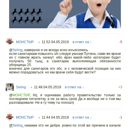
MOHCTbIP
11:52 04.05.2019
в ответ на ↓
-5
○
@
Seling
,
наверное я не всегда ясно изъясняюсь
если санитаркам повысить з/п следуя указам Путина, сами же врачи
их с говном жрать начнут. ибо врач какой-либо категории будет
получать 50 тыщ, а санитарка выполняющая обязанности
уборщицы 25
конечно для санитаров это збс. и с человеческой позиции за них
можно порадоваться. но как врачи себя будут вести?
Seling
11:48 04.05.2019
в ответ на ↓
+3
○
@
MOHCTbIP
,
Ну, я оцениваю работу правительство только за
последнюю пятилетку, а не за весь срок) Да и вообще не о том мы
разговаривали. Не в ту тему ты поехал)
MOHCTbIP
11:44 04.05.2019
в ответ на ↓
-1
○
@
Seling
,
никакие это не дебри. ровно по этой же причине в начале