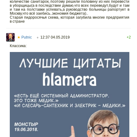
количестве санитарок, поэтому решили половину из них перевести
в уборщицы(а в последствии думаю,что всех переведут,будут и там
и там на полставки успевать,а руководство больницы рапортует в
Москву,что всё заебись..экономия бюджета)..
Старая пидоросячья схема, которая загубила многие предприятия
в стране
★
Putnic
12:37 04.05.2019
+2
○
Классика: