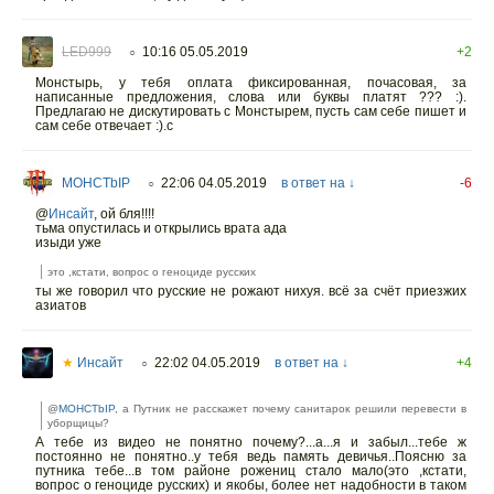
LED999
10:16 05.05.2019
+2
○
Монстырь, у тебя оплата фиксированная, почасовая, за
написанные предложения, слова или буквы платят ??? :).
Предлагаю не дискутировать с Монстырем, пусть сам себе пишет и
сам себе отвечает :).с
MOHCTbIP
22:06 04.05.2019
в ответ на ↓
-6
○
@
Инсайт
,
ой бля!!!!
тьма опустилась и открылись врата ада
изыди уже
это ,кстати, вопрос о геноциде русских
ты же говорил что русские не рожают нихуя. всё за счёт приезжих
азиатов
★
Инсайт
22:02 04.05.2019
в ответ на ↓
+4
○
@
MOHCTbIP
, а Путник не расскажет почему санитарок решили перевести в
уборщицы?
А тебе из видео не понятно почему?...а...я и забыл...тебе ж
постоянно не понятно..у тебя ведь память девичья..Поясню за
путника тебе...в том районе рожениц стало мало(это ,кстати,
вопрос о геноциде русских) и якобы, более нет надобности в таком