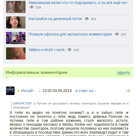
Америкашка начал что-то подозревать, а ты всё ещё нет
158
Настройся на денежный поток
303
Позвали уфолога для экспертного комментария
297
Айфон и ютуб с нуля
253
Информативные комментарии
скрыть
★
Инсайт
22:02 04.05.2019
в ответ на ↓
+4
○
@
MOHCTbIP
, а Путник не расскажет почему санитарок решили перевести в
уборщицы?
А тебе из видео не понятно почему?...а...я и забыл...тебе ж
постоянно не понятно..у тебя ведь память девичья..Поясню за
путника тебе...в том районе рожениц стало мало(это ,кстати,
вопрос о геноциде русских) и якобы, более нет надобности в таком
количестве санитарок, поэтому решили половину из них перевести
в уборщицы(а в последствии думаю,что всех переведут,будут и там