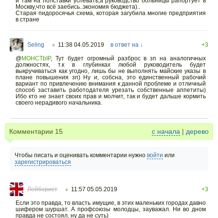
и там на полставки успевать,а руководство больницы рапортует в
Москву,что всё заебись..экономия бюджета)..
Старая пидоросячья схема, которая загубила многие предприятия
в стране
Seling
11:38 04.05.2019
в ответ на ↓
+3
○
@
MOHCTbIP
,
Тут будет огромный разброс в зп на аналогичных
должностях, т.к в глубинках любой руководитель будет
выкручиваться как угодно, лишь бы не выполнять майские указы в
плане повышения зп) Ну и, собсна, это единственный рабочий
вариант по привлечению внимания к данной проблеме и отличный
способ заставить работодателя урезать собственные аппетиты)
Ибо кто не знает своих прав и молчит, так и будет дальше кормить
своего нерадивого начальника.
Комментарии
15
с начала
|
дерево
Чтобы писать и оценивать комментарии нужно
войти
или
зарегистрироваться
Лейборист
11:57 05.05.2019
+3
○
Если это правда, то власть имущие, в этих маленьких городах давно
шифером шуршат. А профсоюзы молодцы, зауважал. Ни во дном
правда не состоял, ну да не суть)