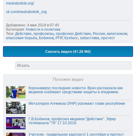
medrabotnik.org/
vk.com/medrabotnik_org
Добавлено: 4 мая 2019 в 07:45
Категория:
Новости и политика
Теги:
Действие
,
профсоюзы
,
профсоюз Действие
,
Россия
,
капитализм
,
классовая борьба
,
Бобинов
,
РПР
,
Кузбасс
,
забастовка
,
протест
Скачать видео (41.26 Мб)
Похожее видео
Коронавирус последние новости. Врач рассказала как
медиков снабжают средствами защиты в эпидемию.
Металлурги Алчевска (ЛНР) угрожают главе республики
Г.В.Бобинов, профсоюз медиков "Действие". Эфир
телеканала "78" 17.10.2018.
Учителю - правильную зарплату! 1 сентября и протест