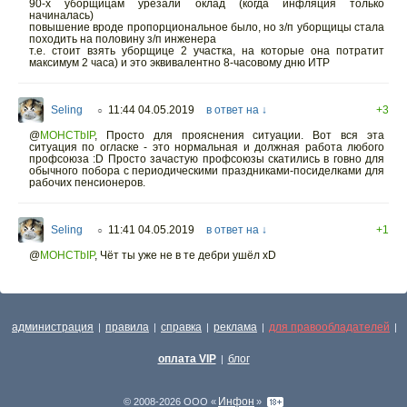
90-х уборщицам урезали оклад (когда инфляция только
начиналась)
повышение вроде пропорциональное было, но з/п уборщицы стала
походить на половину з/п инженера
т.е. стоит взять уборщице 2 участка, на которые она потратит
максимум 2 часа) и это эквивалентно 8-часовому дню ИТР
Seling
11:44 04.05.2019
в ответ на ↓
+3
○
@
MOHCTbIP
,
Просто для прояснения ситуации. Вот вся эта
ситуация по огласке - это нормальная и должная работа любого
профсоюза :D Просто зачастую профсоюзы скатились в говно для
обычного побора с периодическими праздниками-посиделками для
рабочих пенсионеров.
Seling
11:41 04.05.2019
в ответ на ↓
+1
○
@
MOHCTbIP
,
Чёт ты уже не в те дебри ушёл xD
администрация
правила
справка
реклама
для правообладателей
|
|
|
|
|
оплата VIP
блог
|
Инфон
© 2008-2026 ООО «
»