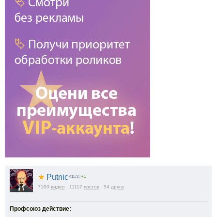
★
Putnic
41172
|
+1
7100
видео
11117
постов
54
друга
Профсоюз действие: