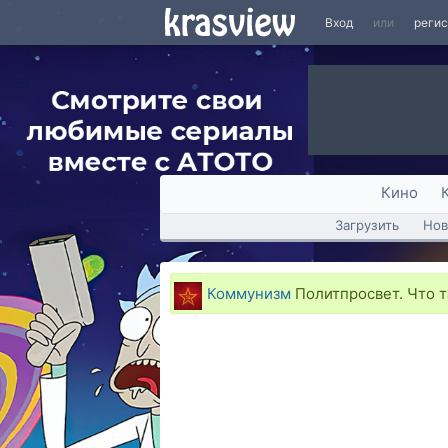
Вход
или
реги
Кино
Загрузить
Нов
Коммунизм
Политпросвет. Что 