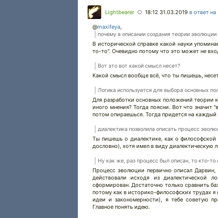
Lightbearer
18:12 31.03.2019
в ответ на
○
@
maxifeya
,
почему в описании создания теории эволюции 
В исторической справке какой науки упоминае
то-то". Очевидно потому что это может не вх
Вот это вот какой смысл несет?
Какой смысл вообще всё, что ты пишешь, несе
Логика используется для выбора основных по
Для разработки основных положений теории ко
иного мнения? Тогда поясни. Вот что значит 
потом опираешься. Тогда придется на каждый 
диалектика позволила описать процесс эволю
Ты пишешь о диалектике, как о философской 
дословно), хотя имел в виду диалектическую ло
Ну как же, раз процесс был описан, то кто-то 
Процесс эволюции первично описал Дарвин, 
действовали исходя из диалектической ло
сформирован. Достаточно только сравнить баз
потому как в историко-философских трудах я 
идеи и закономерности), я тебе советую пр
Главное понять идею.