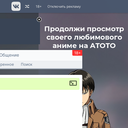
18+
Отключить рекламу
18+
Общение
тренное
Поиск