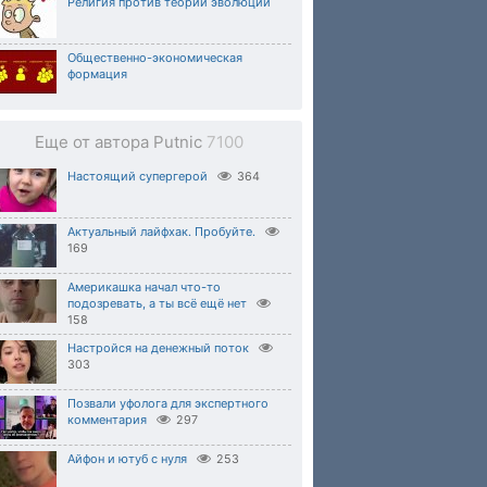
Религия против теории эволюции
Общественно-экономическая
формация
Еще от автора Putnic
7100
Настоящий супергерой
364
Актуальный лайфхак. Пробуйте.
169
Америкашка начал что-то
подозревать, а ты всё ещё нет
158
Настройся на денежный поток
303
Позвали уфолога для экспертного
комментария
297
Айфон и ютуб с нуля
253