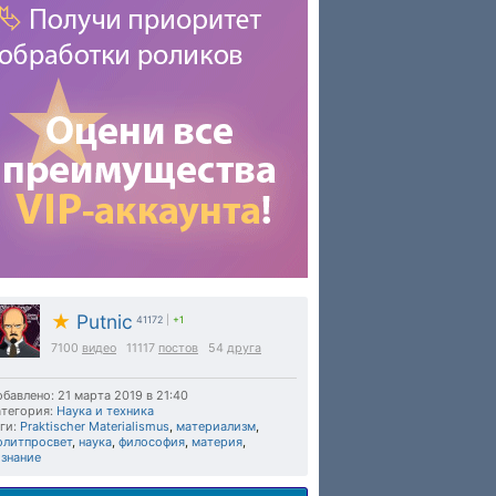
★
Putnic
41172
|
+1
7100
видео
11117
постов
54
друга
бавлено: 21 марта 2019 в 21:40
тегория:
Наука и техника
ги:
Praktischer Materialismus
,
материализм
,
олитпросвет
,
наука
,
философия
,
материя
,
ознание