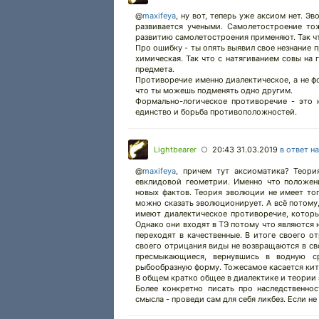
@
maxifeya
,
ну вот, теперь уже аксиом нет. Эв
развивается учеными. Самолетостроение то
развитию самолетостроения применяют. Так чт
Про ошибку - ты опять выявил свое незнание 
химическая. Так что с натягиванием совы на 
предмета.
Противоречие именно диалектическое, а не фо
что ты можешь подменять одно другим.
Формально-логическое противоречие - это 
единство и борьба противоположностей.
Lightbearer
20:43 31.03.2019
в ответ н
○
@
maxifeya
,
причем тут аксиоматика? Теори
евклидовой геометрии. Именно что положени
новых фактов. Теория эволюции не имеет тог
можно сказать эволюционирует. А всё потому,
имеют диалектическое противоречие, которы
Однако они входят в ТЭ потому что являются 
переходят в качественные. В итоге своего 
своего отрицания виды не возвращаются в сво
пресмыкающиеся, вернувшись в водную с
рыбообразную форму. Тожесамое касается кит
В общем кратко общее в диалектике и теории 
Более конкретно писать про наследственнос
смысла - проведи сам для себя ликбез. Если не