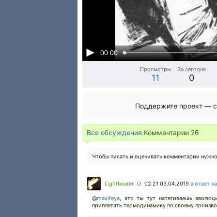
00:00
Просмотры
За сегодня
11
0
Поддержите проект — с
Все обсуждения.
Комментарии
26
Чтобы писать и оценивать комментарии нужн
Lightbearer
02:21 03.04.2019
в ответ н
○
@
maxifeya
,
это ты тут натягиваешь эволюци
приплетать термодинамику по своему произволу