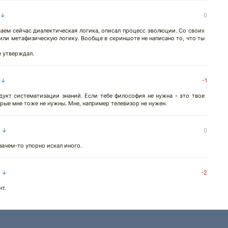
 ↓
0
аем сейчас диалектическая логика, описал процесс эволюции. Со своих
или метафизическую логику. Вообще в скриншоте не написано то, что ты
е утверждал.
а ↓
-1
укт систематизации знаний. Если тебе философия не нужна - это твое
рые мне тоже не нужны. Мне, например телевизор не нужен.
а ↓
0
зачем-то упорно искал иного.
а ↓
-2
т.