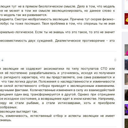
олюция тут не в прямом биологическом смысле. Дело в том, что модель
же не может в том же смысле эволюционировать, но данное слово к
о модель так же развивается.
предмета. Смотри необратимость эволюции. Причина тут скорее физико-
глобус ты тоже поспешил. Твоя проблема в том, что споришь ты не зная
рмально-логическое. Если ты не знаешь что это такое, то это не значит
несовместимость двух суждений. Диалектическое противоречие - это
а ↓
0
я эволюции не содержит аксиоматики по типу постулатов СТО или
я её постепенно разрабатывались и уточнялись, исходя из получения
о ригидного характера, что вы представляете, она сама развивается и
 что там логика другая. Положения о наследственности и изменчивости
е силой естественного отбора приводят к эволюционным изменениям.
научными фактами. Количественные изменения в силу их взаимодействий
отрицания один вид трансформируется в другой. Однако при отрицании
е исходное состояние, а возвращение идет в ином качестве. Например,
реду не стали рыбами, а стали ихтиозаврами, хоть и приобрели
ообразных.
эволюции выглядит так.
ть, изменчивость, естественный отбор и аспекты эволюции не имеет
 знаешь.