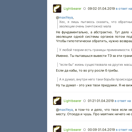
Lightbearer
09:02 01.04.2019
в ответ н
○
@
maxifeya
,
Хех, я лишь пытаюсь сказать, что обратны
эволюции очень (ничтожно) мала
Не фундаментально, а абстрактно. Тут дело
эволюции одной системы органов потом подт
Чтобы гипотетически обратить, нужно возвращ
У любой теории есть границы применимости. 
Именно. Ты пытаешься вывести ТЭ за эти гран
"если бы" жизнь существовала на других мас
Если да кабы, то во рту росли б грибы.
А я думал, внутри него таки борьба происход
Ну ты думал - это уже твои придумки. Я не виж
Lightbearer
01:21 01.04.2019
в ответ на
○
@
maxifeya
,
в том-то и дело, что твое если не
месту. Отсюда и чушь. Про маятник ничего не 
Lightbearer
00:09 01.04.2019
в ответ н
○