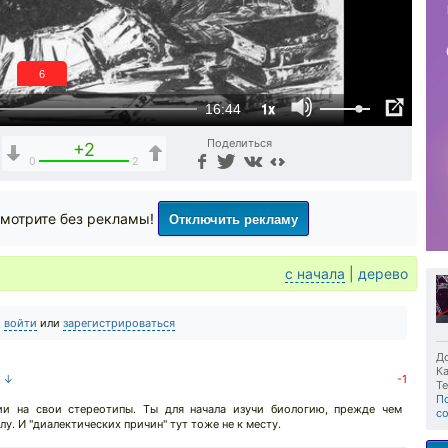
5
1x
16:44
Поделиться
+2
0
2
Отключить рекламу
мотрите без рекламы!
с начала
|
дерево
о
войти
или
зарегистрироваться
До
Ка
а ↓
-1
Те
П
и на свои стереотипы. Ты для начала изучи биологию, прежде чем
с
. И "диалектических причин" тут тоже не к месту.