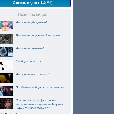
Скачать видео (18.2 Мб)
Похожее видео
Что такое убеждение?
Движение социальной материи
Что такое сознание?
Свобода личности
Что такое агностицизм?
Проблема свободы воли в религии
Основной вопрос философии:
материализм и идеализм. Марина
Бурик // MarxismWave #2