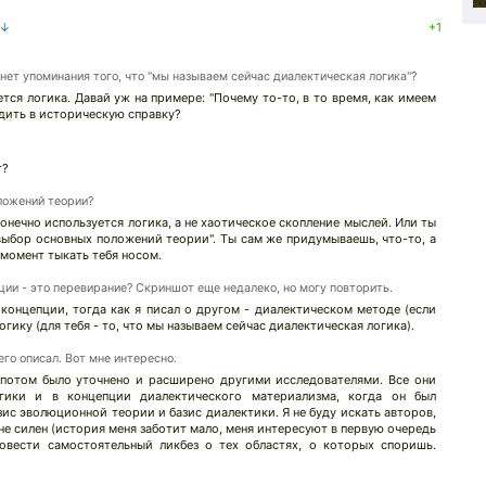
 ↓
+1
нет упоминания того, что "мы называем сейчас диалектическая логика"?
тся логика. Давай уж на примере: "Почему то-то, в то время, как имеем
одить в историческую справку?
т?
ложений теории?
нечно используется логика, а не хаотическое скопление мыслей. Или ты
"выбор основных положений теории". Ты сам же придумываешь, что-то, а
момент тыкать тебя носом.
ции - это перевирание? Скриншот еще недалеко, но могу повторить.
концепции, тогда как я писал о другом - диалектическом методе (если
гику (для тебя - то, что мы называем сейчас диалектическая логика).
его описал. Вот мне интересно.
потом было уточнено и расширено другими исследователями. Все они
гики и в концепции диалектического материализма, когда он был
ис эволюционной теории и базис диалектики. Я не буду искать авторов,
не силен (история меня заботит мало, меня интересуют в первую очередь
овести самостоятельный ликбез о тех областях, о которых споришь.