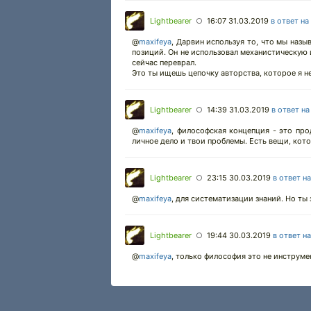
Lightbearer
16:07 31.03.2019
в ответ на
○
@
maxifeya
,
Дарвин используя то, что мы назыв
позиций. Он не использовал механистическую 
сейчас переврал.
Это ты ищешь цепочку авторства, которое я н
Lightbearer
14:39 31.03.2019
в ответ н
○
@
maxifeya
,
философская концепция - это прод
личное дело и твои проблемы. Есть вещи, кото
Lightbearer
23:15 30.03.2019
в ответ н
○
@
maxifeya
,
для систематизации знаний. Но ты 
Lightbearer
19:44 30.03.2019
в ответ н
○
@
maxifeya
,
только философия это не инструмен