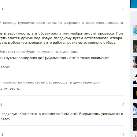
а ↓
0
й переход фундаментально ничем не запрещен, а вероятность возврата
 не в вероятности, а в обратимости или необратимости процесса. При
ягиваются другие под новую парадигму путем естественного отбора.
ать в обратном порядке, а это работа против естественного отбора.
Вне этих границ будет получатся та самая чушь
ицы путем расширения до "фундаментального" в твоем понимании.
штабах
ит, количество и качество непрерывно друг в друга переходят
у тут этого.
 ↓
0
 подходит. Конкретно в параметре "немного". Выдвигаешь условие не к
скажу.
а ↓
0