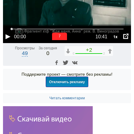
1x
00:00
10:41
7
Просмотры
За сегодня
+2
49
0
0
2
Поддержите проект — смотрите без рекламы!
Отключить рекламу
Читать комментарии