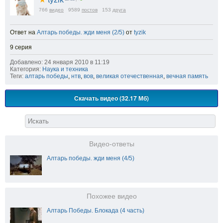
766
видео
9589
постов
153
друга
Ответ на
Алтарь победы. жди меня (2/5)
от
tyzik
9 серия
Добавлено: 24 января 2010 в 11:19
Категория:
Наука и техника
Теги:
алтарь победы
,
нтв
,
вов
,
великая отечественная
,
вечная память
Скачать видео (32.17 Мб)
Видео-ответы
Алтарь победы. жди меня (4/5)
Похожее видео
Алтарь Победы. Блокада (4 часть)