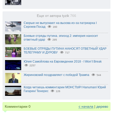
Еще от автора tyzik
766
Скорые не выпускают на вызова из-за патриарха I
Сергиев Посад
160
Боевые отряды путина. эпизод 2: империя наносит
ответный удар
295
БОЕВЫЕ ОТРЯДЫ ПУТИНА НАНОСЯТ ОТВЕТНЫЙ УДАР
ТЕЛЕГРАМУ И ДУРОВУ
717
Юлия Самойлова на Евровидении 2018 - I Won’t Break
2257
Жириновский поздравляет с победой Трампа
544
Когда читаешь комментарии MOHCTbIP/ Hanuman/ Юрий
Гагарин/ Тенерес
126
Комментарии
0
с начала
|
дерево