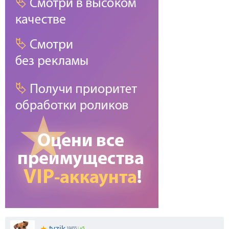
★
tyzik
18455
|
+5