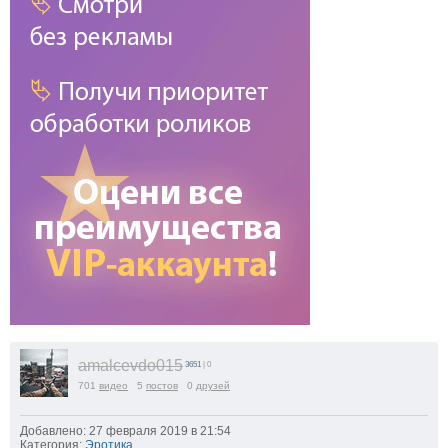
amalcevdo015
3651
| 0
701
видео
5
постов
0
друзей
Добавлено: 27 февраля 2019 в 21:54
Категория:
Эротика