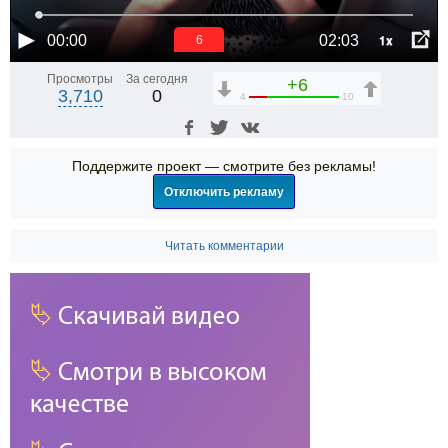
1x
00:00
02:03
6
Просмотры
За сегодня
+6
3,710
0
4
10
Поддержите проект — смотрите без рекламы!
Отключить рекламу
Читать комментарии