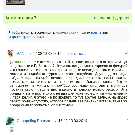
Комментарии
7
с начала
|
дерево
Чтобы писать и оценивать комментарии нужно
войти
или
зарегистрироваться
BAN
17:38 13.03.2019
в ответ на ↓
+1
○
@
Narmes
,
я не совсем понял твой вопрос, ну да ладно. причем тут
содержанки и Бабенкова? Нормальная девушка с красивой фигурой
и внешностью, играет в театре и кино не последние роли, съемка в
максим и подобных журналах, часть шоубиза. Другое дело когда
пи*да которая из себя ничего не представляет выставляет все на
показ как на витрину, а вечером ее забирает папик ебет и
отправляет в Милан, а про*бав все лавэ она опять начинает
постить свою пизду в инстаграмм, в поисках нового хахаля. А в
ролике ничего постыдного не вижу, ну конечно если ты мусульманин
и твоя религия этого не позволяет, то тут другое дело. А на видео
своего рода искусство, которое поднимает рейтинг актера, такая уж
профессия торговать еблом и телом.
Changeling Deenzo
16:42 13.03.2019
+1
○