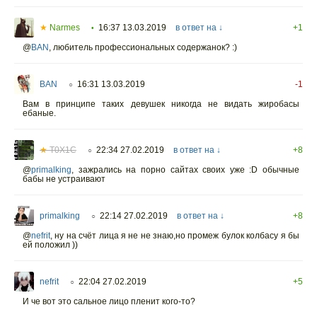
★
Narmes
16:37 13.03.2019
в ответ на ↓
+1
•
@
BAN
,
любитель профессиональных содержанок? :)
BAN
16:31 13.03.2019
-1
○
Вам в принципе таких девушек никогда не видать жиробасы
ебаные.
★
T0X1C
22:34 27.02.2019
в ответ на ↓
+8
○
@
primalking
,
зажрались на порно сайтах своих уже :D обычные
бабы не устраивают
primalking
22:14 27.02.2019
в ответ на ↓
+8
○
@
nefrit
,
ну на счёт лица я не не знаю,но промеж булок колбасу я бы
ей положил ))
nefrit
22:04 27.02.2019
+5
○
И че вот это сальное лицо пленит кого-то?