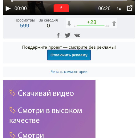
1x
00:00
06:26
6
Просмотры
За сегодня
+23
599
0
1
24
Поддержите проект — смотрите без рекламы!
Отключить рекламу
Читать комментарии