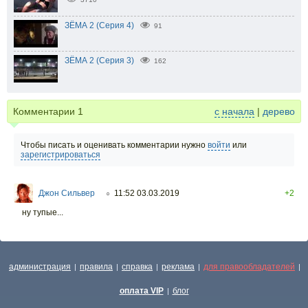
ЗЁМА 2 (Серия 4)
91
ЗЁМА 2 (Серия 3)
162
Комментарии
1
с начала
|
дерево
Чтобы писать и оценивать комментарии нужно
войти
или
зарегистрироваться
Джон Сильвер
11:52 03.03.2019
+2
○
ну тупые...
администрация
правила
справка
реклама
для правообладателей
|
|
|
|
|
оплата VIP
блог
|