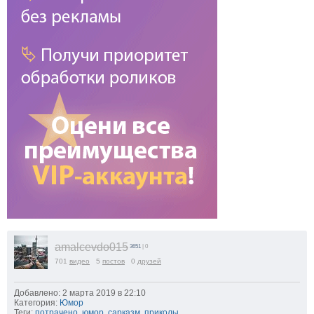
amalcevdo015
3651
| 0
701
видео
5
постов
0
друзей
Добавлено: 2 марта 2019 в 22:10
Категория:
Юмор
Теги:
потрачено
,
юмор
,
сарказм
,
приколы