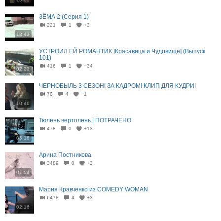
ЗЁМА 2 (Серия 1)
221
1
+3
18:43
УСТРОИЛ ЕЙ РОМАНТИК [Красавица и Чудовище] (Выпуск
101)
416
1
−34
02:23
ЧЕРНОБЫЛЬ 3 СЕЗОН! ЗА КАДРОМ! КЛИП ДЛЯ КУДРИ!
70
4
−1
10:46
Тюлень вертолень ¦ ПОТРАЧЕНО
478
0
+13
05:16
Арина Постникова
3489
0
+3
01:54
Мария Кравченко из COMEDY WOMAN
6478
4
+3
02:16