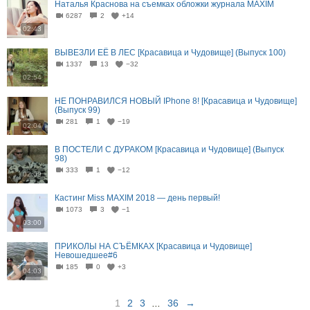
Наталья Краснова на съемках обложки журнала MAXIM
6287
2
+14
02:43
ВЫВЕЗЛИ ЕЁ В ЛЕС [Красавица и Чудовище] (Выпуск 100)
1337
13
−32
02:54
НЕ ПОНРАВИЛСЯ НОВЫЙ IPhone 8! [Красавица и Чудовище]
(Выпуск 99)
281
1
−19
02:04
В ПОСТЕЛИ С ДУРАКОМ [Красавица и Чудовище] (Выпуск
98)
333
1
−12
02:09
Кастинг Miss MAXIM 2018 — день первый!
1073
3
−1
03:00
ПРИКОЛЫ НА СЪЁМКАХ [Красавица и Чудовище]
Невошедшее#6
185
0
+3
04:03
1
2
3
...
36
→