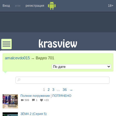
Вход
или
регистрация
18+
amalcevdo015
→
Видео
701
1
2
3
...
36
→
Полное погружение ¦ ПОТРАЧЕНО
599
1
+23
06:26
ЗЁМА 2 (Серия 5)