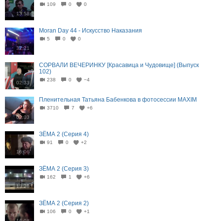
109
0
0
13:58
Moran Day 44 - Искусство Наказания
5
0
0
32:21
СОРВАЛИ ВЕЧЕРИНКУ [Красавица и Чудовище] (Выпуск
102)
238
0
−4
02:33
Пленительная Татьяна Бабенкова в фотосессии MAXIM
3710
7
+6
02:03
ЗЁМА 2 (Серия 4)
91
0
+2
16:06
ЗЁМА 2 (Серия 3)
162
1
+6
13:26
ЗЁМА 2 (Серия 2)
106
0
+1
16:08