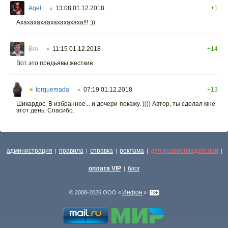
Aqel
13:08 01.12.2018
+1
○
Ахахахахаахахахахаха!!! :))
Вго
11:15 01.12.2018
+14
○
Вот это предьявы жесткие
★
torquemada
07:19 01.12.2018
+13
○
Шикардос. В избранное... и дочери покажу. )))) Автор, ты сделал мне
этот день. Спасибо.
администрация
правила
справка
реклама
для правообладателей
|
|
|
|
|
оплата VIP
блог
|
Инфон
© 2008-2026 ООО «
»