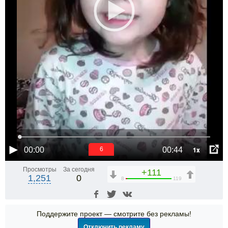
1x
00:00
00:44
6
Просмотры
За сегодня
+111
1,251
0
8
119
Поддержите проект — смотрите без рекламы!
Отключить рекламу