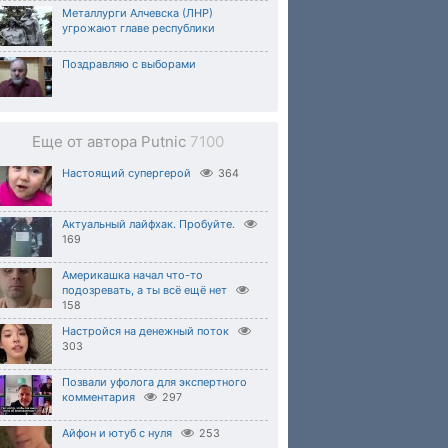
Металлурги Алчевска (ЛНР)
угрожают главе республики
Поздравляю с выборами
Еще от автора Putnic
7100
Настоящий супергерой
364
Актуальный лайфхак. Пробуйте.
169
Америкашка начал что-то
подозревать, а ты всё ещё нет
158
Настройся на денежный поток
303
Позвали уфолога для экспертного
комментария
297
Айфон и ютуб с нуля
253