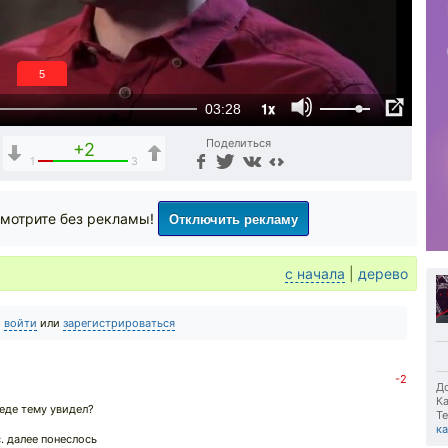
4
1x
03:28
Поделиться
+2
1
3
Отключить рекламу
мотрите без рекламы!
с начала
|
дерево
о
войти
или
зарегистрироваться
↓
-2
До
Ка
седе тему увидел?
Те
к
. далее понеслось