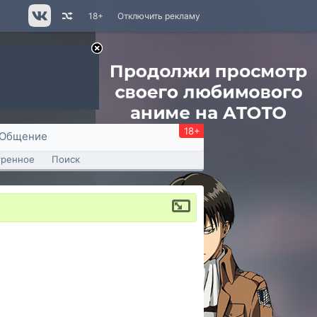
18+
Отключить рекламу
18+
Общение
тренное
Поиск