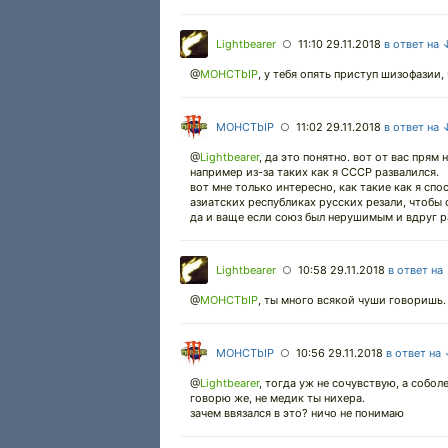
Lightbearer
11:10 29.11.2018
в ответ на 
○
@
MOHCTbIP
,
у тебя опять приступ шизофазии, 
MOHCTbIP
11:02 29.11.2018
в ответ на 
○
@
Lightbearer
,
да это понятно. вот от вас прям
например из-за таких как я СССР развалился.
вот мне только интересно, как такие как я сп
азиатских республиках русских резали, чтобы 
да и ваще если союз был нерушимым и вдруг р
Lightbearer
10:58 29.11.2018
в ответ на
○
@
MOHCTbIP
,
ты много всякой чуши говоришь. 
MOHCTbIP
10:56 29.11.2018
в ответ на
○
@
Lightbearer
,
тогда уж не сочувствую, а собол
говорю же, не медик ты нихера.
зачем ввязался в это? ничо не понимаю