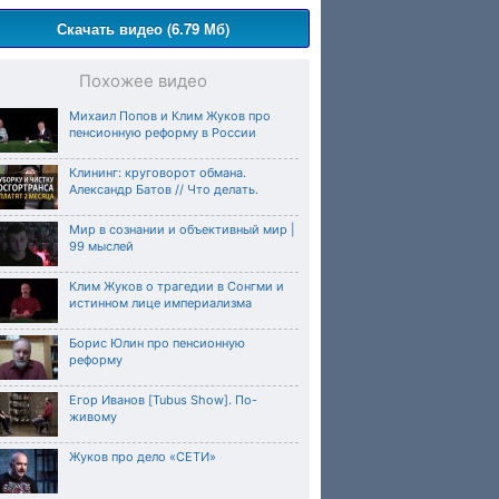
Скачать видео (6.79 Мб)
Похожее видео
Михаил Попов и Клим Жуков про
пенсионную реформу в России
Клининг: круговорот обмана.
Александр Батов // Что делать.
Мир в сознании и объективный мир |
99 мыслей
Клим Жуков о трагедии в Сонгми и
истинном лице империализма
Борис Юлин про пенсионную
реформу
Егор Иванов [Tubus Show]. По-
живому
Жуков про дело «СЕТИ»