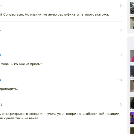
 ↓
0
? Сочувствую. Но извини, не имею сертификата патологоанатома.
↓
0
 ↓
0
м хочешь ко мне на прием?
 ↓
-3
 проводить?
 ↓
0
ь с неприкрытого создания чучела уже говорит о слабости той позиции,
я чучела так и не начал.