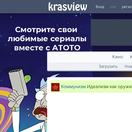
Вход
или
реги
Кино
Загрузить
Нов
Коммунизм
Идеализм как оружи