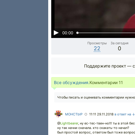
00:00
Просмотры
За сегодня
22
0
Поддержите проект — с
Все обсуждения.
Комментарии
11
Чтобы писать и оценивать комментарии нужн
MOHCTbIP
11:11 29.11.2018
в ответ на 
○
@
Lightbearer
,
ну ес-тес-твен-но!!! ты в этой бе
ну так начни сначала. кто скакать-то начал?
был простой вопрос, ответом был тоже вопрос