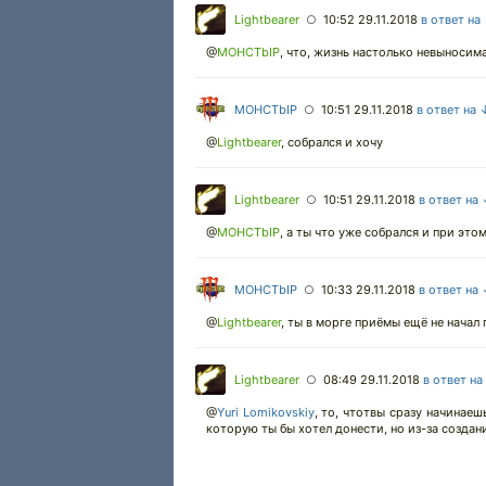
Lightbearer
10:52 29.11.2018
в ответ на
○
@
MOHCTbIP
,
что, жизнь настолько невыносима
MOHCTbIP
10:51 29.11.2018
в ответ на 
○
@
Lightbearer
,
собрался и хочу
Lightbearer
10:51 29.11.2018
в ответ на
○
@
MOHCTbIP
,
а ты что уже собрался и при это
MOHCTbIP
10:33 29.11.2018
в ответ на
○
@
Lightbearer
,
ты в морге приёмы ещё не начал
Lightbearer
08:49 29.11.2018
в ответ на
○
@
Yuri Lomikovskiy
,
то, чтотвы сразу начинаеш
которую ты бы хотел донести, но из-за создани