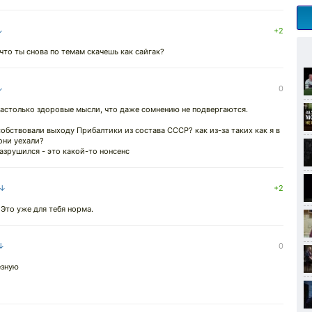
↓
+2
что ты снова по темам скачешь как сайгак?
↓
0
 настолько здоровые мысли, что даже сомнению не подвергаются.
особствовали выходу Прибалтики из состава СССР? как из-за таких как я в
они уехали?
азрушился - это какой-то нонсенс
 ↓
+2
Это уже для тебя норма.
 ↓
0
езную