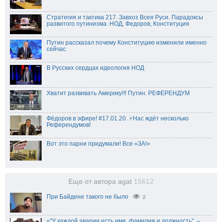
Стратегия и тактика 217. Завхоз Всея Руси. Парадоксы
развитого путинизма. НОД, Федоров, Конституция
Путин рассказал почему Конституцию изменили именно
сейчас
В Русских сердцах идеология НОД
Хватит развивать Америку!!! Путин. РЕФЕРЕНДУМ
Фёдоров в эфире! #17.01.20. ⚡️Нас ждёт несколько
Референдумов!
Вот это парни придумали! Все «ЗА!»
Еще от автора agat
15612
При Байдене такого не было
2
«"У каждой аварии есть имя, фамилия и должность", –