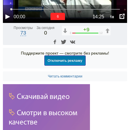
1x
00:00
14:25
6
Просмотры
За сегодня
+9
73
0
3
12
Поддержите проект — смотрите без рекламы!
Отключить рекламу
Читать комментарии