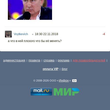
Voytkevich
18:30 22.11.2018
-4
○
а что в ней плохого что бы её менять?
администрация
правила
справка
реклама
для правообладателей
|
|
|
|
|
оплата VIP
блог
|
Инфон
© 2008-2026 ООО «
»