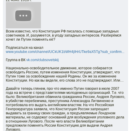
22 нояб. 2018 г.
Всем известно, что Конституция РФ писалась с помощью западных
советников. И, разумеется, в угоду западных интересов. Разберёмся
хочет ли Путин поменять её?
Подписаться на канал
www.youtube.com/channel/UCkUK1bWH4jlHrUTke9aX5Tg?sub_confirm...
Группа в ВК
vk.com/clubsovetskij
Национально-освободительное движение, которое собирается
освободить Россию, путем изменения Конституции, утверждает, что
Путин тоже за освобождение нашей Родины. Он же за изменение
Конституции. Но как вы видели, его слова это не подтверждают. Или…
Давайте теперь глянем, про что именно Путин говорил в июле 2007
года на встрече с представителями молодежных организаций. Т.е. что
было: Великобритания обвинила гражданина России, Андрея Лугового,
в убийстве перебежчика, преступника Александра Литвиненко и
потребовала его выдать английским властям. На что Российская
Генпрокуратура заявила, что Конституция России запрещает
выдавать за границу своих граждан, а предъявляемые Лондоном
материалы, не содержат оснований для возбуждения уголовного дела
в отношении Лугового. После чего власти Великобритании
предложили поменять России Конституцию для выдачи Андрея
Лугового.