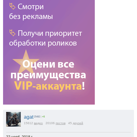
agat
25482
|
+6
15612
видео
20106
постов
45
друзей