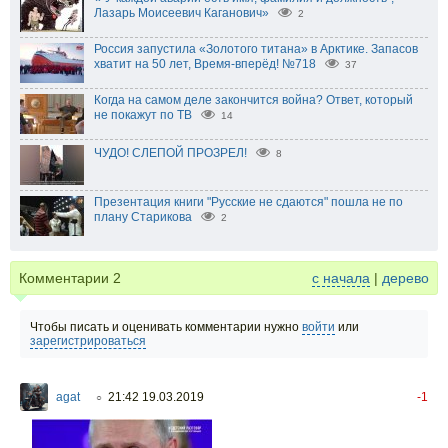
Лазарь Моисеевич Каганович»
2
Россия запустила «Золотого титана» в Арктике. Запасов
хватит на 50 лет, Время-вперёд! №718
37
Когда на самом деле закончится война? Ответ, который
не покажут по ТВ
14
ЧУДО! СЛЕПОЙ ПРОЗРЕЛ!
8
Презентация книги "Русские не сдаются" пошла не по
плану Старикова
2
Комментарии
2
с начала
|
дерево
Чтобы писать и оценивать комментарии нужно
войти
или
зарегистрироваться
agat
21:42 19.03.2019
-1
○