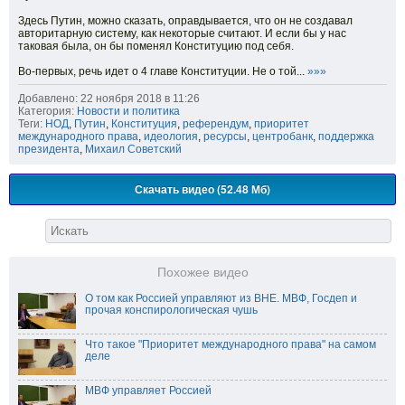
Здесь Путин, можно сказать, оправдывается, что он не создавал
авторитарную систему, как некоторые считают. И если бы у нас
таковая была, он бы поменял Конституцию под себя.
Во-первых, речь идет о 4 главе Конституции. Не о той...
»»»
Добавлено: 22 ноября 2018 в 11:26
Категория:
Новости и политика
Теги:
НОД
,
Путин
,
Конституция
,
референдум
,
приоритет
международного права
,
идеология
,
ресурсы
,
центробанк
,
поддержка
президента
,
Михаил Советский
Скачать видео (52.48 Мб)
Похожее видео
О том как Россией управляют из ВНЕ. МВФ, Госдеп и
прочая конспирологическая чушь
Что такое "Приоритет международного права" на самом
деле
МВФ управляет Россией