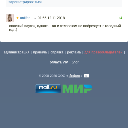
зарегистрироваться
★
unlifer
01:55 12.11.2018
+4
○
опасный паучок, однако... он и человеком не побрезгует в голодный
год :)
администрация
правила
справка
реклама
для правообладателей
|
|
|
|
|
оплата VIP
блог
|
Инфон
© 2008-2026 ООО «
»