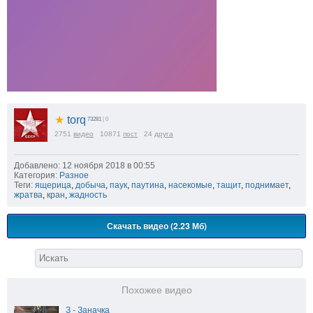
★
torq
73281
| 0
2751
видео
10871
пост
24
друга
Добавлено: 12 ноября 2018 в 00:55
Категория:
Разное
Теги:
ящерица
,
добыча
,
паук
,
паутина
,
насекомые
,
тащит
,
поднимает
,
жратва
,
кран
,
жадность
Скачать видео (2.23 Мб)
Похожее видео
З - Заначка