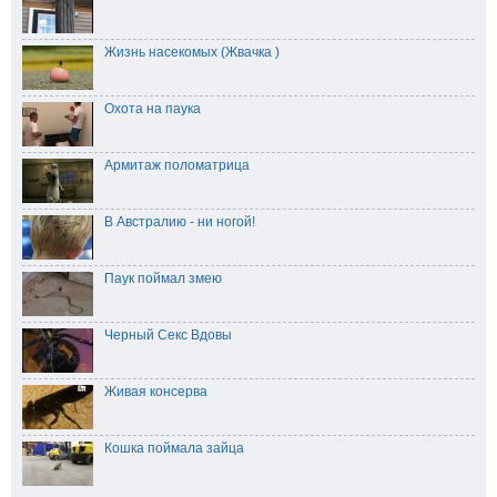
Жизнь насекомых (Жвачка )
Охота на паука
Армитаж поломатрица
В Австралию - ни ногой!
Паук поймал змею
Черный Секс Вдовы
Живая консерва
Кошка поймала зайца