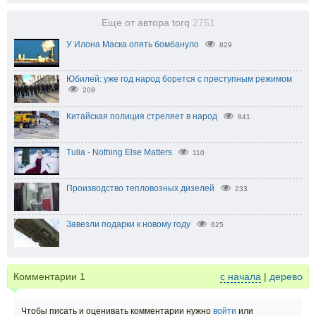
Еще от автора torq
2751
У Илона Маска опять бомбануло
829
Юбилей: уже год народ борется с преступным режимом
209
Китайская полиция стреляет в народ
841
Tulia - Nothing Else Matters
110
Производство тепловозных дизелей
233
Завезли подарки к новому году
625
Комментарии
1
с начала
|
дерево
Чтобы писать и оценивать комментарии нужно
войти
или