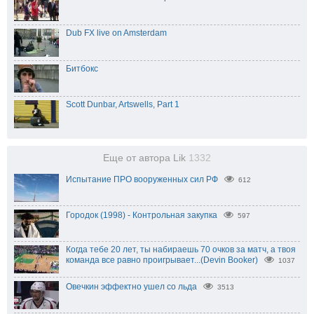
Dub FX live on Amsterdam
Битбокс
Scott Dunbar, Artswells, Part 1
Еще от автора Lik
1332
Испытание ПРО вооруженных сил РФ
612
Городок (1998) - Контрольная закупка
597
Когда тебе 20 лет, ты набираешь 70 очков за матч, а твоя
команда все равно проигрывает...(Devin Booker)
1037
Овечкин эффектно ушел со льда
3513