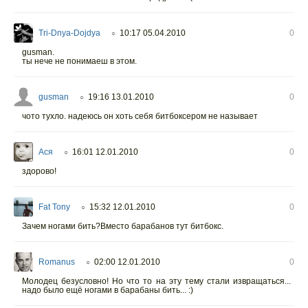
Tri-Dnya-Dojdya
10:17 05.04.2010
0
○
gusman.
ты нече не понимаеш в этом.
gusman
19:16 13.01.2010
0
○
чото тухло. надеюсь он хоть себя битбоксером не называет
Ася
16:01 12.01.2010
0
○
здорово!
Fat Tony
15:32 12.01.2010
0
○
Зачем ногами бить?Вместо барабанов тут битбокс.
Romanus
02:00 12.01.2010
0
○
Молодец безусловно! Но что то на эту тему стали извращаться...
надо было ещё ногами в барабаны бить... :)