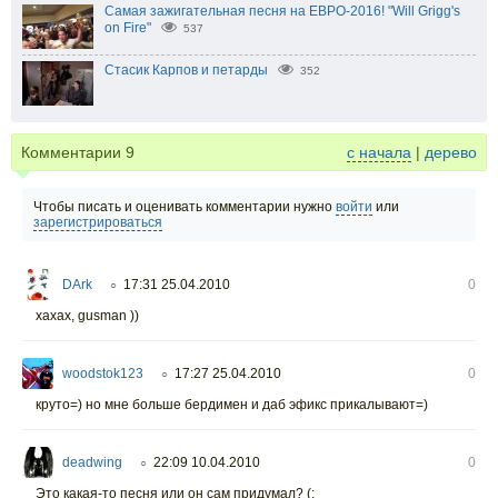
Самая зажигательная песня на ЕВРО-2016! "Will Grigg's
on Fire"
537
Стасик Карпов и петарды
352
Комментарии
9
с начала
|
дерево
Чтобы писать и оценивать комментарии нужно
войти
или
зарегистрироваться
DArk
17:31 25.04.2010
0
○
хахах, gusman ))
woodstok123
17:27 25.04.2010
0
○
круто=) но мне больше бердимен и даб эфикс прикалывают=)
deadwing
22:09 10.04.2010
0
○
Это какая-то песня или он сам придумал? (: