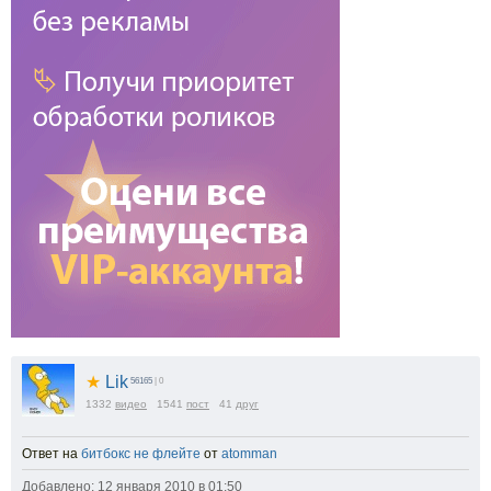
★
Lik
56165
| 0
1332
видео
1541
пост
41
друг
Ответ на
битбокс не флейте
от
atomman
Добавлено: 12 января 2010 в 01:50