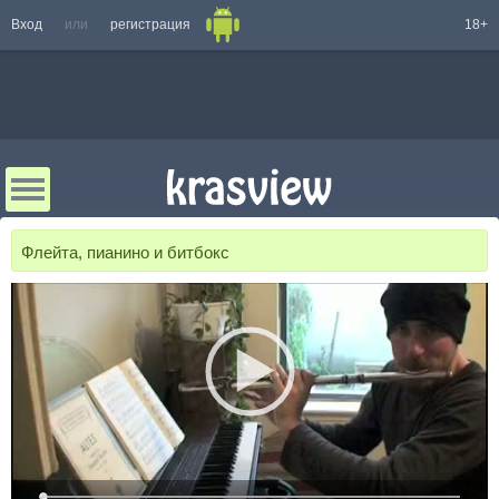
Вход
или
регистрация
18+
Флейта, пианино и битбокс