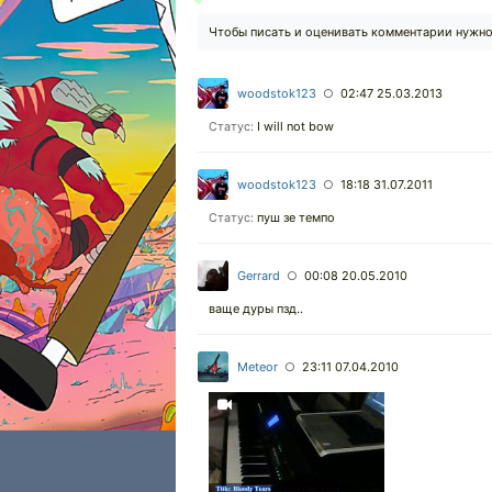
Чтобы писать и оценивать комментарии нужн
woodstok123
02:47 25.03.2013
○
I will not bow
Статус:
woodstok123
18:18 31.07.2011
○
пуш зе темпо
Статус:
Gerrard
00:08 20.05.2010
○
ваще дуры пзд..
Meteor
23:11 07.04.2010
○