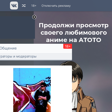
18+
Отключить рекламу
18+
Общение
раторы и модераторы