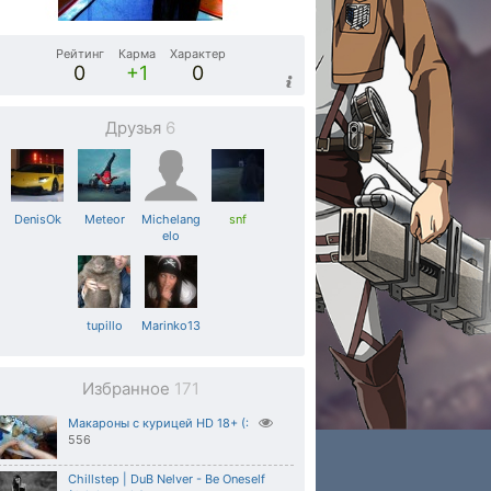
Рейтинг
Карма
Характер
0
+1
0
Друзья
6
DenisOk
Meteor
Michelang
snf
elo
tupillo
Marinko13
Избранное
171
Макароны с курицей HD 18+ (:
556
Chillstep | DuB Nelver - Be Oneself