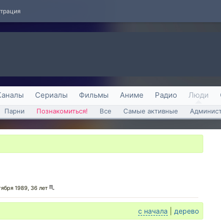
страция
Каналы
Сериалы
Фильмы
Аниме
Радио
Люди
Парни
Познакомиться!
Все
Самые активные
Админист
тября 1989, 36 лет
с начала
|
дерево