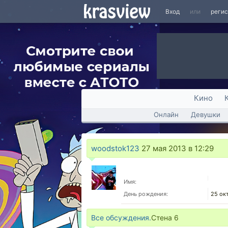
Вход
или
реги
Кино
Онлайн
Девушки
woodstok123
27 мая 2013 в 12:29
Имя:
День рождения:
25 ок
Все обсуждения.
Стена
6