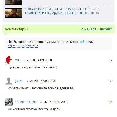
КОЛЬЦА ВЛАСТИ 3, ДНИ ГРОМА 2, ОБИТЕЛЬ ЗЛА,
ТАЙЛЕР РЕЙК 3 и другие НОВОСТИ КИНО
28
Комментарии
6
с начала
|
дерево
Чтобы писать и оценивать комментарии нужно
войти
или
зарегистрироваться
evil
23:10 14.09.2018
+5
○
Гусь лезгинку в конце станцевал)
graza
22:53 14.09.2018
+7
○
собаке -зачет... вот она то точно в адеквате.
Денис Ликшин
15:35 14.09.2018
+2
○
не честная схватка, пес то на цепи...