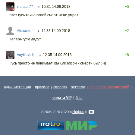
violator77
15:31 14.09.2018
+5
○
этот гусь точно своей смертью не умрёт
Alexandrr
14:33 14.09.2018
+2
○
Теперь гусю дадут.
Voytkevich
12:35 14.09.2018
+8
○
Гусь просто не понимает, как близок он к смерти был ))))
администрация
правила
справка
реклама
для правообладателей
|
|
|
|
|
оплата VIP
блог
|
Инфон
© 2008-2026 ООО «
»