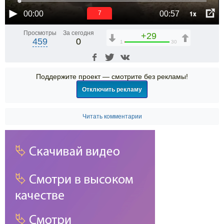
1x
00:00
00:57
6
Просмотры
За сегодня
+29
459
0
1
30
Поддержите проект — смотрите без рекламы!
Отключить рекламу
Читать комментарии