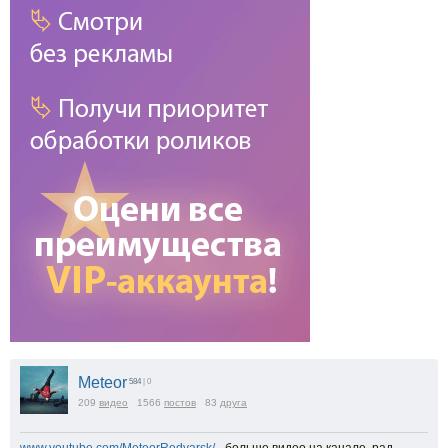
Meteor
584
| 0
209
видео
1566
постов
83
друга