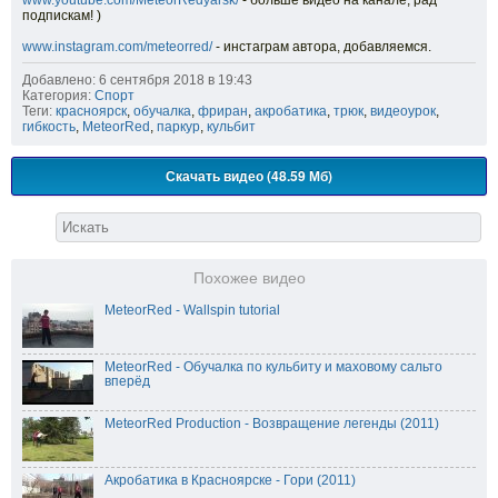
www.youtube.com/MeteorRedyarsk/
- больше видео на канале, рад
подпискам! )
www.instagram.com/meteorred/
- инстаграм автора, добавляемся.
Добавлено: 6 сентября 2018 в 19:43
Категория:
Спорт
Теги:
красноярск
,
обучалка
,
фриран
,
акробатика
,
трюк
,
видеоурок
,
гибкость
,
MeteorRed
,
паркур
,
кульбит
Скачать видео (48.59 Мб)
Похожее видео
MeteorRed - Wallspin tutorial
MeteorRed - Обучалка по кульбиту и маховому сальто
вперёд
MeteorRed Production - Возвращение легенды (2011)
Акробатика в Красноярске - Гори (2011)