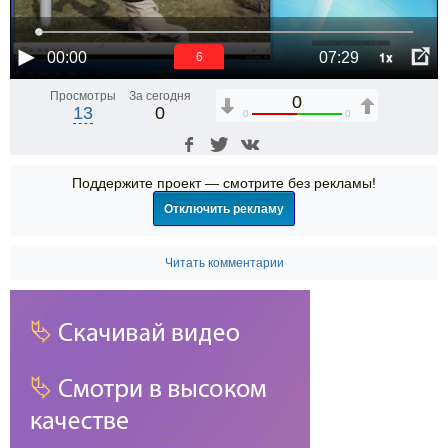
1x
00:00
07:29
6
Просмотры
За сегодня
0
13
0
0
0
Поддержите проект — смотрите без рекламы!
Отключить рекламу
Читать комментарии