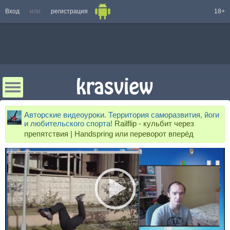
Вход
или
регистрация
18+
Авторские видеоуроки. Территория саморазвития, йоги
и любительского спорта!
Railflip - кульбит через
препятствия | Handspring или переворот вперёд