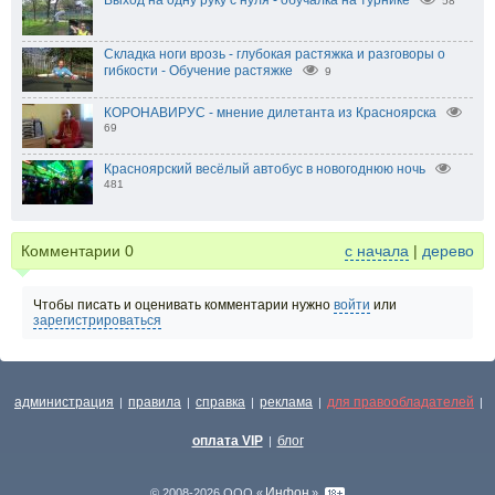
Выход на одну руку с нуля - обучалка на турнике
58
Складка ноги врозь - глубокая растяжка и разговоры о
гибкости - Обучение растяжке
9
КОРОНАВИРУС - мнение дилетанта из Красноярска
69
Красноярский весёлый автобус в новогоднюю ночь
481
Комментарии
0
с начала
|
дерево
Чтобы писать и оценивать комментарии нужно
войти
или
зарегистрироваться
администрация
правила
справка
реклама
для правообладателей
|
|
|
|
|
оплата VIP
блог
|
Инфон
© 2008-2026 ООО «
»