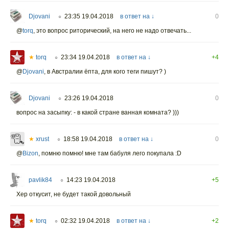
Djovani
23:35 19.04.2018
в ответ на ↓
0
○
@
torq
,
это вопрос риторический, на него не надо отвечать...
★
torq
23:34 19.04.2018
в ответ на ↓
+4
○
@
Djovani
,
в Австралии ёпта, для кого теги пишут? )
Djovani
23:26 19.04.2018
0
○
вопрос на засыпку: - в какой стране ванная комната? )))
★
xrust
18:58 19.04.2018
в ответ на ↓
0
○
@
Bizon
,
помню помню! мне там бабуля лего покупала :D
pavlik84
14:23 19.04.2018
+5
○
Хер откусит, не будет такой довольный
★
torq
02:32 19.04.2018
в ответ на ↓
+2
○