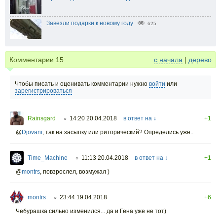
Завезли подарки к новому году
625
Комментарии
15
с начала
|
дерево
Чтобы писать и оценивать комментарии нужно
войти
или
зарегистрироваться
Rainsgard
14:20 20.04.2018
в ответ на ↓
+1
○
@
Djovani
,
так на засыпку или риторический? Определись уже..
Time_Machine
11:13 20.04.2018
в ответ на ↓
+1
○
@
montrs
,
повзрослел, возмужал )
montrs
23:44 19.04.2018
+6
○
Чебурашка сильно изменился... да и Гена уже не тот)