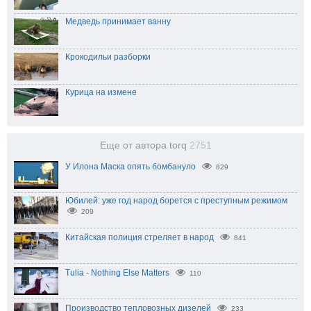
Медведь принимает ванну
Крокодильи разборки
Курица на измене
Еще от автора torq
2751
У Илона Маска опять бомбануло
829
Юбилей: уже год народ борется с преступным режимом
209
Китайская полиция стреляет в народ
841
Tulia - Nothing Else Matters
110
Производство тепловозных дизелей
233