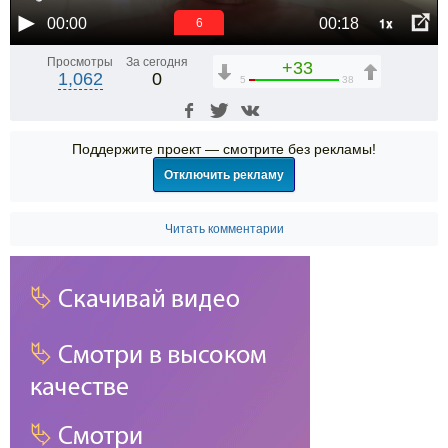
1x
00:00
00:18
5
Просмотры
За сегодня
+33
1,062
0
5
38
Поддержите проект — смотрите без рекламы!
Отключить рекламу
Читать комментарии