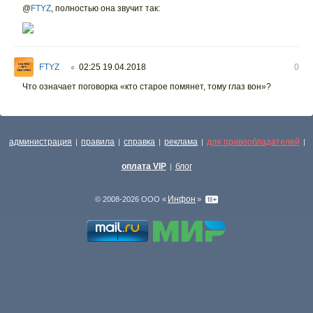
@
FTYZ
,
полностью она звучит так:
FTYZ
02:25 19.04.2018
0
○
Что означает поговорка «кто старое помянет, тому глаз вон»?
администрация
правила
справка
реклама
для правообладателей
|
|
|
|
|
оплата VIP
блог
|
Инфон
© 2008-2026 ООО «
»