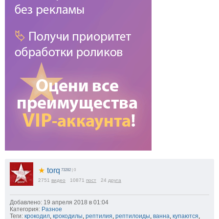
★
torq
73282
| 0
2751
видео
10871
пост
24
друга
Добавлено: 19 апреля 2018 в 01:04
Категория:
Разное
Теги:
крокодил
,
крокодилы
,
рептилия
,
рептилоиды
,
ванна
,
купаются
,