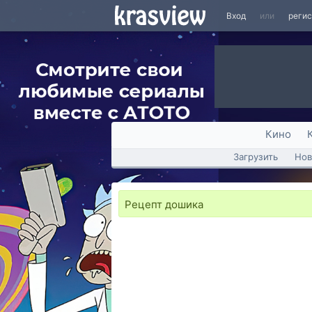
Вход
или
реги
Кино
Загрузить
Нов
Рецепт дошика