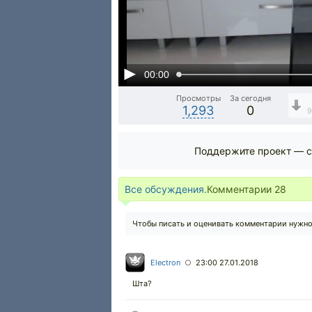
00:00
Просмотры
За сегодня
1,293
0
9
Поддержите проект — с
Все обсуждения.
Комментарии
28
Чтобы писать и оценивать комментарии нужн
Electron
23:00 27.01.2018
○
Шта?