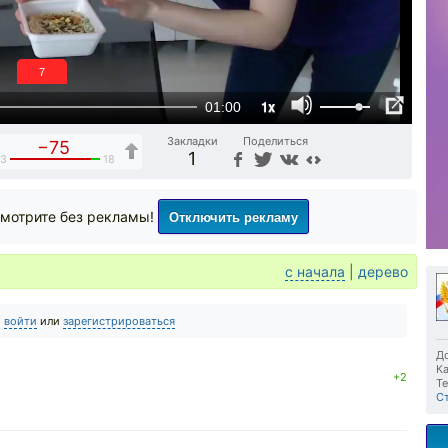
6
1x
01:00
Закладки
Поделиться
−75
1
3
18
Отключить рекламу
мотрите без рекламы!
с начала
|
дерево
о
войти
или
зарегистрироваться
До
Ка
+2
Те
С