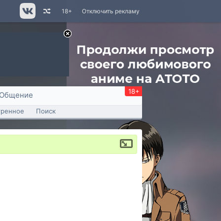
18+
Отключить рекламу
18+
Общение
тренное
Поиск