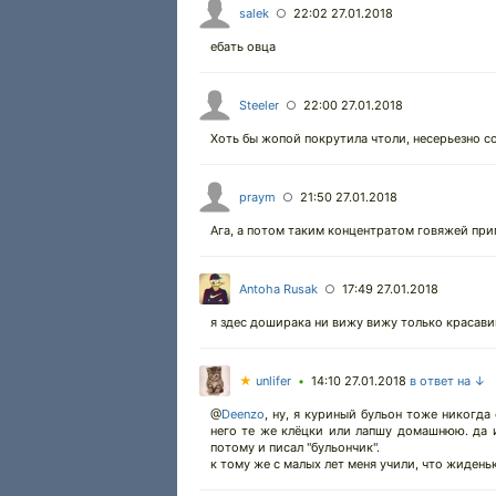
salek
22:02 27.01.2018
○
ебать овца
Steeler
22:00 27.01.2018
○
Хоть бы жопой покрутила чтоли, несерьезно с
praym
21:50 27.01.2018
○
Ага, а потом таким концентратом говяжей при
Antoha Rusak
17:49 27.01.2018
○
я здес доширака ни вижу вижу только красави
★
unlifer
14:10 27.01.2018
в ответ на ↓
•
@
Deenzo
,
ну, я куриный бульон тоже никогда 
него те же клёцки или лапшу домашнюю. да и
потому и писал "бульончик".
к тому же с малых лет меня учили, что жидень