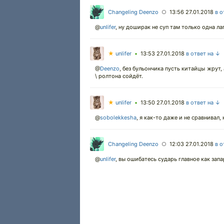
Changeling Deenzo
13:56 27.01.2018
в о
○
@
unlifer
,
ну доширак не суп там только одна лап
★
unlifer
13:53 27.01.2018
в ответ на ↓
•
@
Deenzo
,
без бульончика пусть китайцы жрут, 
\ ролтона сойдёт.
★
unlifer
13:50 27.01.2018
в ответ на ↓
•
@
sobolekkesha
,
я как-то даже и не сравнивал, 
Changeling Deenzo
12:03 27.01.2018
в о
○
@
unlifer
,
вы ошибатесь сударь главное как запа