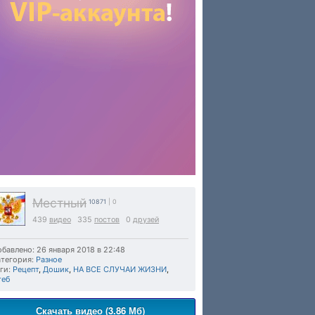
Местный
10871
| 0
439
видео
335
постов
0
друзей
бавлено: 26 января 2018 в 22:48
тегория:
Разное
ги:
Рецепт
,
Дошик
,
НА ВСЕ СЛУЧАИ ЖИЗНИ
,
теб
Скачать видео (3.86 Мб)