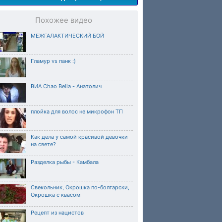
Похожее видео
МЕЖГАЛАКТИЧЕСКИЙ БОЙ
Гламур vs панк :)
ВИА Chao Bella - Анатолич
плойка для волос не микрофон ТП
Как дела у самой красивой девочки
на свете?
Разделка рыбы - Камбала
Свекольник, Окрошка по-болгарски,
Окрошка с квасом
Рецепт из нацистов