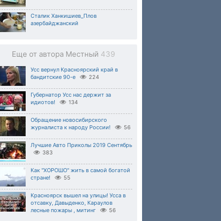
Сталик Ханкишиев_Плов
азербайджанский
Еще от автора Местный
439
Усс вернул Красноярский край в
бандитские 90-е
224
Губернатор Усс нас держит за
идиотов!
134
Обращение новосибирского
журналиста к народу России!
56
Лучшие Авто Приколы 2019 Сентябрь
383
Как "ХОРОШО" жить в самой богатой
стране!
55
Красноярск вышел на улицы! Усса в
отсавку, Давыденко, Караулов
лесные пожары , митинг
56