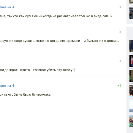
твет на ↓
0
ша, такчто как суп я её никогда не расматривал только в виде лапши
0
а супчик надо кушать тоже, но когда нет времени - и бульончик с дошика
0
когда жрать охото - главное убить эту охоту :)
твет на ↓
+1
рить чтобы не было бульончика!