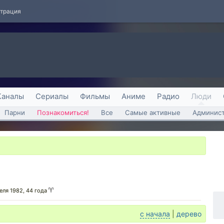
страция
Каналы
Сериалы
Фильмы
Аниме
Радио
Люди
Парни
Познакомиться!
Все
Самые активные
Админист
реля 1982, 44 года
с начала
|
дерево