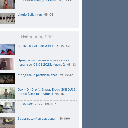
Ещё один танец от Katee
1130
Jingle Bells men
96
Избранное
999
ватрушка ужэ не модно !!!
479
Программа Главные новости на 8
канале от 03.08.2023. Часть 2
13
Молдоване развлекаются
2347
Dax - Dr. Dre ft. Snoop Dogg Still D.R.E.
Remix [One Take Video]
15
90-е? нет) 2022
867
Вращающийся самосвал
690