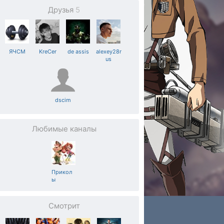
Друзья
5
ЯЧСМ
KreCer
de assis
alexey28r
us
dscim
Любимые каналы
Прикол
ы
Смотрит