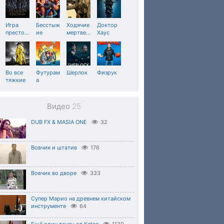
Игра
Бесстыж
Ходячие
Доктор
престо
…
ие
мертве
…
Хаус
Во все
Футурам
Шерлок
Физрук
тяжкие
а
Видео
25
DUB FX & MASIA ONE
32
Вовчик и штатив
176
Вовчик во дворе
333
Супер Марио на древнем китайском
инструменте
64