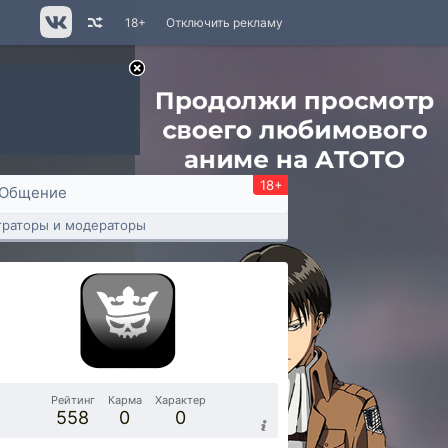
18+
Отключить рекламу
18+
Общение
раторы и модераторы
Рейтинг
Карма
Характер
558
0
0